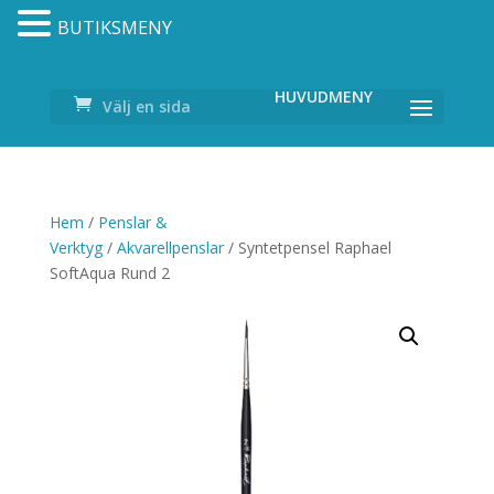
BUTIKSMENY
Välj en sida
Hem
/
Penslar &
Verktyg
/
Akvarellpenslar
/ Syntetpensel Raphael
SoftAqua Rund 2