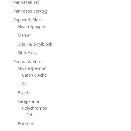
PanPastel set
PanPastel Verktyg
Papper & Block
Akvarellpapper
Marker
Olje - & akrylblock
Rit & Skiss
Pennor & Kritor
Akvarellpennor
Caran d'Ache
Set
Blyerts
Färgpennor
Polychromos
Set
Fineliners