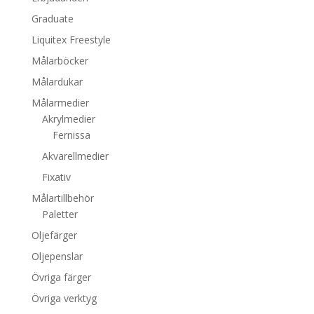
Graduate
Liquitex Freestyle
Målarböcker
Målardukar
Målarmedier
Akrylmedier
Fernissa
Akvarellmedier
Fixativ
Målartillbehör
Paletter
Oljefärger
Oljepenslar
Övriga färger
Övriga verktyg