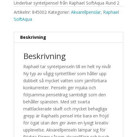
Underbar syntetpensel från Raphael SoftAqua Rund 2
Artikelnr:
845002
Kategorier:
Akvarellpenslar
,
Raphael
SoftAqua
Beskrivning
Beskrivning
Raphaël tar syntetpenseln till en helt ny nivå!
Ny typ av vågig syntetfiber som håller upp
dubbelt så mycket vatten som jämförbara
konkurrenter. Penseln ger mjuka och
följsamma penseldrag samtidigt som den
behåller spänsten. Med sitt svarta
mattlackerade skaft och mycket behagliga
grepp är Raphaëls pensel inte bara en fröjd
för ögat utan den ger även en lyxigt kreativ
upplevelse. Akvarellpenseln lämpar sig för
flödiga färger såsom akvarellfärg och tusch.