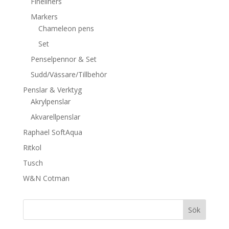
Fineliners
Markers
Chameleon pens
Set
Penselpennor & Set
Sudd/Vässare/Tillbehör
Penslar & Verktyg
Akrylpenslar
Akvarellpenslar
Raphael SoftAqua
Ritkol
Tusch
W&N Cotman