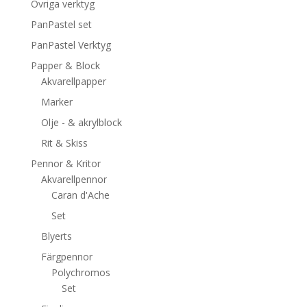
Övriga verktyg
PanPastel set
PanPastel Verktyg
Papper & Block
Akvarellpapper
Marker
Olje - & akrylblock
Rit & Skiss
Pennor & Kritor
Akvarellpennor
Caran d'Ache
Set
Blyerts
Färgpennor
Polychromos
Set