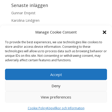
Senaste inläggen
Gunnar Enqvist
Karolina Lindgren
Malin Nilsson
Manage Cookie Consent
Mattis Skogsskir
To provide the best experiences, we use technologies like cookies to
Samaneh Shabani Åhrling
store and/or access device information. Consenting to these
technologies will allow us to process data such as browsing behavior or
Textarkiv
unique IDs on this site. Not consenting or withdrawing consent, may
adversely affect certain features and functions.
Textarkiv
Accept
Deny
Liljas Konst & Ram, Tjärhovsgatan 5, Skellefteå, Öppet
View preferences
mån-fre 11.00- 17.00, Varierade öppettider kan
förekomma — se Instagram för information.
Cookie Policy
Köpvillkor och Information