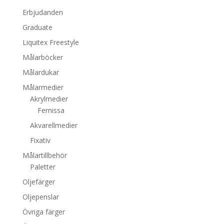
Erbjudanden
Graduate
Liquitex Freestyle
Målarböcker
Målardukar
Målarmedier
Akrylmedier
Fernissa
Akvarellmedier
Fixativ
Målartillbehör
Paletter
Oljefärger
Oljepenslar
Övriga färger