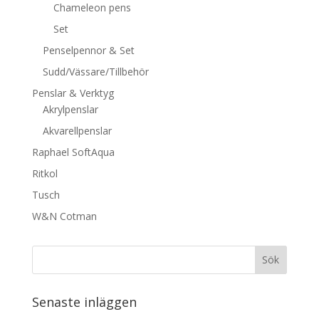
Chameleon pens
Set
Penselpennor & Set
Sudd/Vässare/Tillbehör
Penslar & Verktyg
Akrylpenslar
Akvarellpenslar
Raphael SoftAqua
Ritkol
Tusch
W&N Cotman
Senaste inläggen