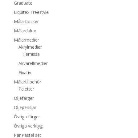
Graduate
Liquitex Freestyle
Målarböcker
Målardukar
Målarmedier
Akrylmedier
Fernissa
Akvarellmedier
Fixativ
Målartillbehör
Paletter
Oljefärger
Oljepenslar
Övriga färger
Övriga verktyg
PanPastel set