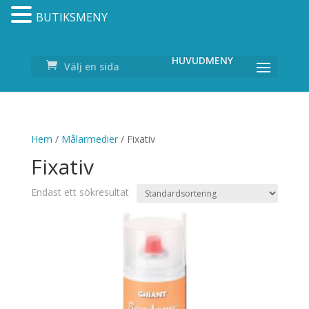
BUTIKSMENY
Välj en sida
Hem
/
Målarmedier
/ Fixativ
Fixativ
Endast ett sökresultat