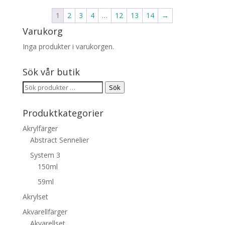
1
2
3
4
…
12
13
14
→
Varukorg
Inga produkter i varukorgen.
Sök vår butik
Sök
Sök
efter:
Produktkategorier
Akrylfärger
Abstract Sennelier
System 3
150ml
59ml
Akrylset
Akvarellfärger
Akvarellset