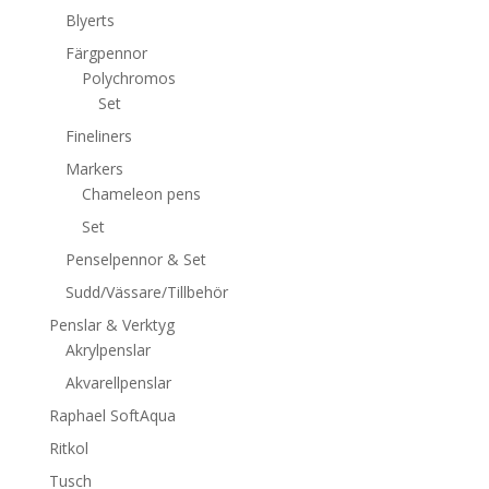
Blyerts
Färgpennor
Polychromos
Set
Fineliners
Markers
Chameleon pens
Set
Penselpennor & Set
Sudd/Vässare/Tillbehör
Penslar & Verktyg
Akrylpenslar
Akvarellpenslar
Raphael SoftAqua
Ritkol
Tusch