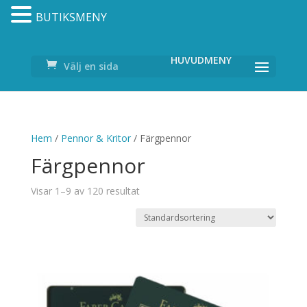
BUTIKSMENY
Välj en sida
Hem
/
Pennor & Kritor
/ Färgpennor
Färgpennor
Visar 1–9 av 120 resultat