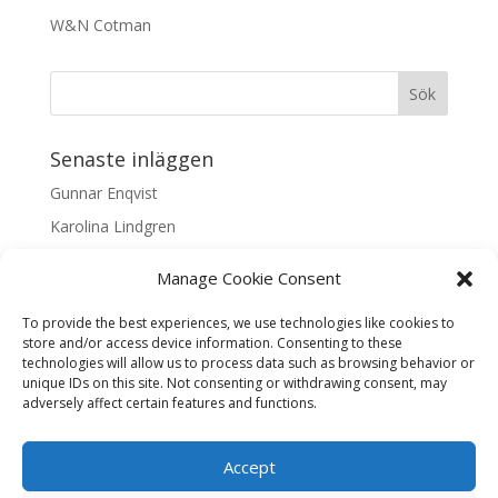
W&N Cotman
Senaste inläggen
Gunnar Enqvist
Karolina Lindgren
Malin Nilsson
Manage Cookie Consent
Mattis Skogsskir
To provide the best experiences, we use technologies like cookies to
Samaneh Shabani Åhrling
store and/or access device information. Consenting to these
technologies will allow us to process data such as browsing behavior or
Textarkiv
unique IDs on this site. Not consenting or withdrawing consent, may
adversely affect certain features and functions.
Textarkiv
Accept