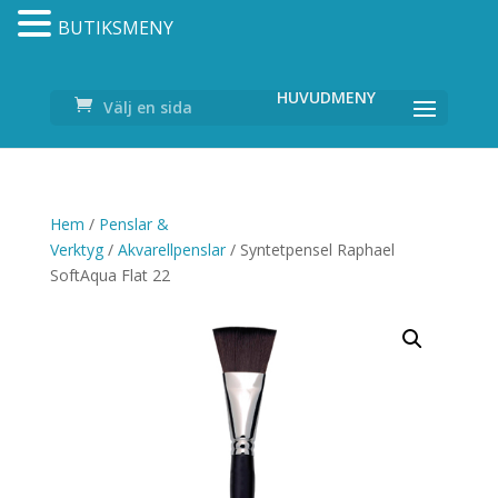
BUTIKSMENY
Välj en sida
Hem
/
Penslar &
Verktyg
/
Akvarellpenslar
/ Syntetpensel Raphael
SoftAqua Flat 22