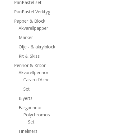
PanPastel set
PanPastel Verktyg
Papper & Block
Akvarellpapper
Marker
Olje - & akrylblock
Rit & Skiss
Pennor & Kritor
Akvarellpennor
Caran d'Ache
Set
Blyerts
Färgpennor
Polychromos
Set
Fineliners