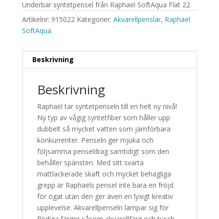
Underbar syntetpensel från Raphael SoftAqua Flat 22
Artikelnr:
915022
Kategorier:
Akvarellpenslar
,
Raphael
SoftAqua
Beskrivning
Beskrivning
Raphaël tar syntetpenseln till en helt ny nivå!
Ny typ av vågig syntetfiber som håller upp
dubbelt så mycket vatten som jämförbara
konkurrenter. Penseln ger mjuka och
följsamma penseldrag samtidigt som den
behåller spänsten. Med sitt svarta
mattlackerade skaft och mycket behagliga
grepp är Raphaëls pensel inte bara en fröjd
för ögat utan den ger även en lyxigt kreativ
upplevelse. Akvarellpenseln lämpar sig för
flödiga färger såsom akvarellfärg och tusch.