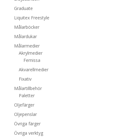
Graduate
Liquitex Freestyle
Målarböcker
Målardukar
Målarmedier
Akrylmedier
Fernissa
Akvarellmedier
Fixativ
Målartillbehör
Paletter
Oljefärger
Oljepenslar
Övriga färger
Övriga verktyg