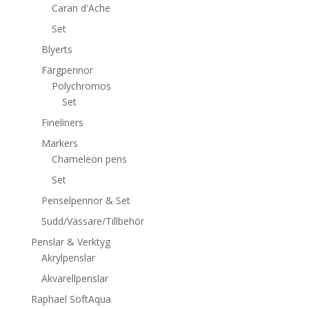
Caran d'Ache
Set
Blyerts
Färgpennor
Polychromos
Set
Fineliners
Markers
Chameleon pens
Set
Penselpennor & Set
Sudd/Vässare/Tillbehör
Penslar & Verktyg
Akrylpenslar
Akvarellpenslar
Raphael SoftAqua