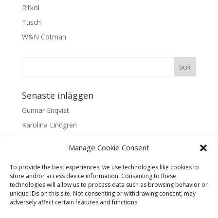
Ritkol
Tusch
W&N Cotman
Senaste inläggen
Gunnar Enqvist
Karolina Lindgren
Malin Nilsson
Manage Cookie Consent
Mattis Skogsskir
To provide the best experiences, we use technologies like cookies to
Samaneh Shabani Åhrling
store and/or access device information. Consenting to these
technologies will allow us to process data such as browsing behavior or
Textarkiv
unique IDs on this site. Not consenting or withdrawing consent, may
adversely affect certain features and functions.
Textarkiv