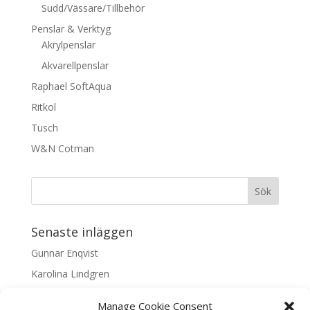
Sudd/Vässare/Tillbehör
Penslar & Verktyg
Akrylpenslar
Akvarellpenslar
Raphael SoftAqua
Ritkol
Tusch
W&N Cotman
Senaste inläggen
Gunnar Enqvist
Karolina Lindgren
Malin Nilsson
Manage Cookie Consent