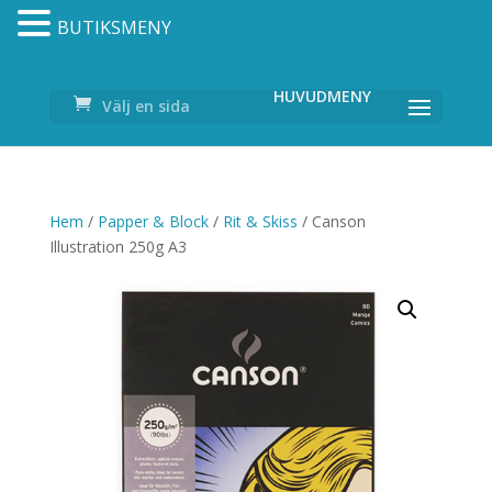
BUTIKSMENY
Välj en sida
Hem
/
Papper & Block
/
Rit & Skiss
/ Canson
Illustration 250g A3