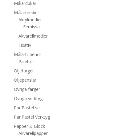
Målardukar
Målarmedier
Akrylmedier
Fernissa
Akvarellmedier
Fixativ
Målartillbehör
Paletter
Oljefärger
Oljepenslar
Övriga färger
Övriga verktyg
PanPastel set
PanPastel Verktyg
Papper & Block
Akvarellpapper