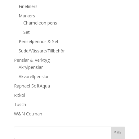
Fineliners
Markers
Chameleon pens
Set
Penselpennor & Set
Sudd/Vässare/Tillbehör
Penslar & Verktyg
Akrylpenslar
Akvarellpenslar
Raphael SoftAqua
Ritkol
Tusch
W&N Cotman