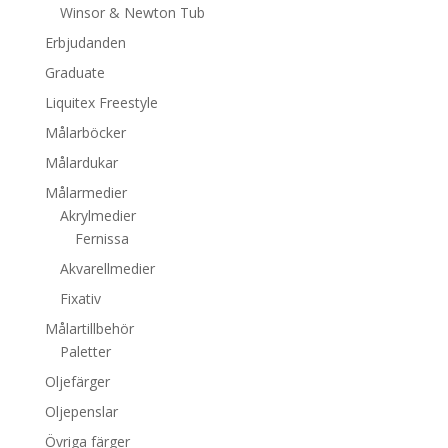
Winsor & Newton Tub
Erbjudanden
Graduate
Liquitex Freestyle
Målarböcker
Målardukar
Målarmedier
Akrylmedier
Fernissa
Akvarellmedier
Fixativ
Målartillbehör
Paletter
Oljefärger
Oljepenslar
Övriga färger