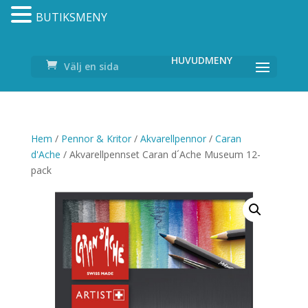
BUTIKSMENY
Välj en sida
Hem
/
Pennor & Kritor
/
Akvarellpennor
/
Caran
d'Ache
/ Akvarellpennset Caran d´Ache Museum 12-
pack