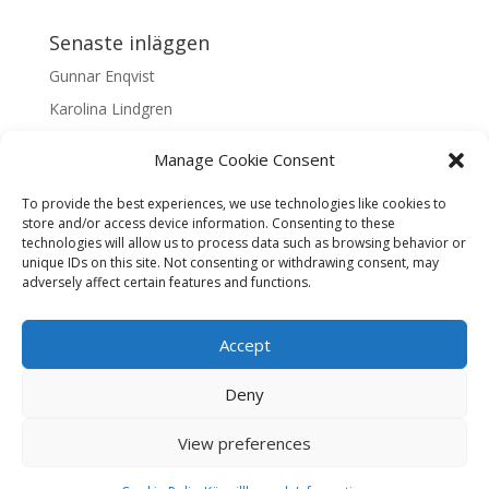
Senaste inläggen
Gunnar Enqvist
Karolina Lindgren
Malin Nilsson
Manage Cookie Consent
Mattis Skogsskir
To provide the best experiences, we use technologies like cookies to
Samaneh Shabani Åhrling
store and/or access device information. Consenting to these
technologies will allow us to process data such as browsing behavior or
Textarkiv
unique IDs on this site. Not consenting or withdrawing consent, may
adversely affect certain features and functions.
Textarkiv
Accept
Deny
Liljas Konst & Ram, Tjärhovsgatan 5, Skellefteå, Öppet
View preferences
mån-fre 11.00- 17.00, Varierade öppettider kan