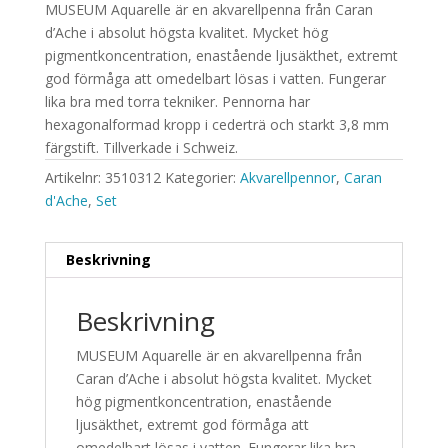
MUSEUM Aquarelle är en akvarellpenna från Caran
d’Ache i absolut högsta kvalitet. Mycket hög
pigmentkoncentration, enastående ljusäkthet, extremt
god förmåga att omedelbart lösas i vatten. Fungerar
lika bra med torra tekniker. Pennorna har
hexagonalformad kropp i cederträ och starkt 3,8 mm
färgstift. Tillverkade i Schweiz.
Artikelnr:
3510312
Kategorier:
Akvarellpennor
,
Caran
d'Ache
,
Set
Beskrivning
Beskrivning
MUSEUM Aquarelle är en akvarellpenna från
Caran d’Ache i absolut högsta kvalitet. Mycket
hög pigmentkoncentration, enastående
ljusäkthet, extremt god förmåga att
omedelbart lösas i vatten. Fungerar lika bra