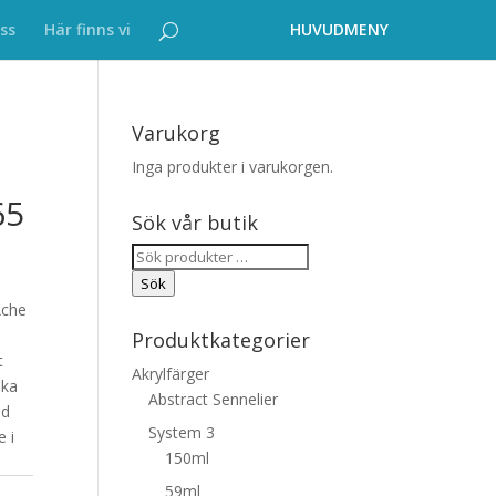
ss
Här finns vi
Varukorg
Inga produkter i varukorgen.
65
Sök vår butik
Sök
efter:
Sök
Ache
Produktkategorier
t
Akrylfärger
ika
Abstract Sennelier
ad
System 3
e i
150ml
59ml