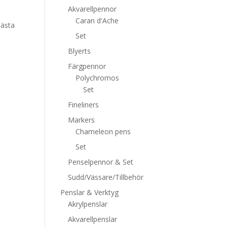
Akvarellpennor
Caran d'Ache
bästa
Set
Blyerts
Färgpennor
Polychromos
Set
Fineliners
Markers
Chameleon pens
Set
Penselpennor & Set
Sudd/Vässare/Tillbehör
Penslar & Verktyg
Akrylpenslar
Akvarellpenslar