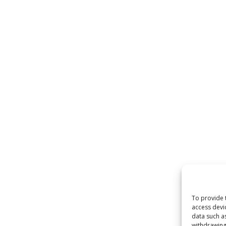
To provide 
access devi
data such a
withdrawing