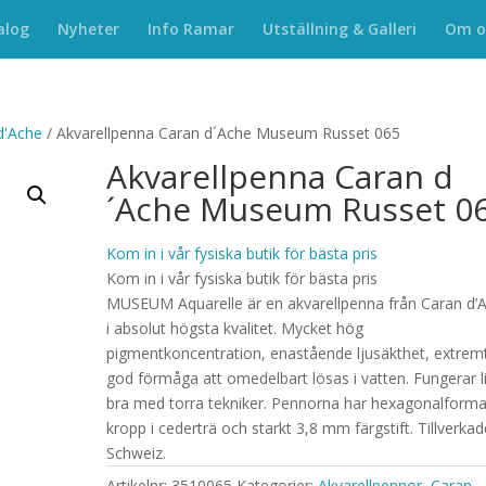
alog
Nyheter
Info Ramar
Utställning & Galleri
Om o
d'Ache
/ Akvarellpenna Caran d´Ache Museum Russet 065
Akvarellpenna Caran d
´Ache Museum Russet 0
Kom in i vår fysiska butik för bästa pris
Kom in i vår fysiska butik för bästa pris
MUSEUM Aquarelle är en akvarellpenna från Caran d’
i absolut högsta kvalitet. Mycket hög
pigmentkoncentration, enastående ljusäkthet, extrem
god förmåga att omedelbart lösas i vatten. Fungerar l
bra med torra tekniker. Pennorna har hexagonalform
kropp i cederträ och starkt 3,8 mm färgstift. Tillverkad
Schweiz.
Artikelnr:
3510065
Kategorier:
Akvarellpennor
,
Caran