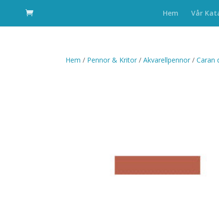
Hem
Vår Kat
Hem
/
Pennor & Kritor
/
Akvarellpennor
/
Caran 