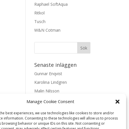
Raphael SoftAqua
Ritkol
Tusch
W&N Cotman
Senaste inläggen
Gunnar Enqvist
Karolina Lindgren
Malin Nilsson
Mattis Skogsskir
Manage Cookie Consent
Samaneh Shabani Åhrling
the best experiences, we use technologies like cookies to store and/or
ce information. Consenting to these technologies will allow us to process
Textarkiv
s browsing behavior or unique IDs on this site. Not consenting or
 consent, may adversely affect certain features and functions.