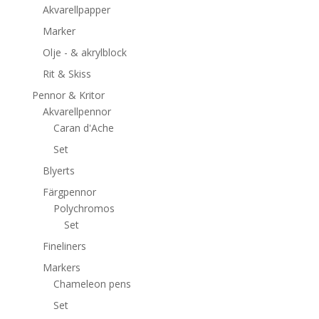
Akvarellpapper
Marker
Olje - & akrylblock
Rit & Skiss
Pennor & Kritor
Akvarellpennor
Caran d'Ache
Set
Blyerts
Färgpennor
Polychromos
Set
Fineliners
Markers
Chameleon pens
Set