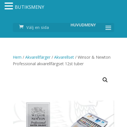
BUTIKSMENY
Välj en sida
Hem
/
Akvarellfärger
/
Akvarellset
/ Winsor & Newton
Professional akvarellfärgset 12st tuber