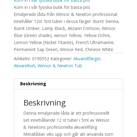
Kom in i vår fysiska butik för bästa pris
Kom in i vår fysiska butik för bästa pris
Emaljerade låda från Winsor & Newton professional
innehåller 12st 5ml tuber i dessa färger: Burnt Sienna,
Burnt Umber, Lamp Black, Alizarin Crimson, Winsor
Blue (Green shade), winsor Yellow, Yellow Ochre,
Lemon Yellow (Nickel Titante), French Ultramarine,
Permanent Sap Green, Winsor Red, Chinese White.
Artikelnr:
0190552
Kategorier:
Akvarellfärger
,
Akvarellset
,
Winsor & Newton Tub
Beskrivning
Beskrivning
Denna emaljerade låda är ett professionellt
set innehållande 12 st tuber i 5ml av Winsor
& Newtons profesionella akvarellfärg.
Metallådan viks upp och går att använda som