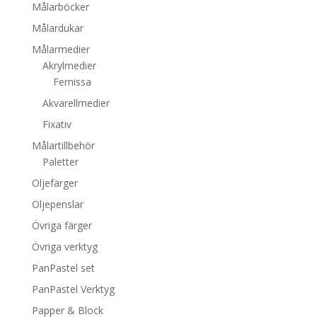
Målarböcker
Målardukar
Målarmedier
Akrylmedier
Fernissa
Akvarellmedier
Fixativ
Målartillbehör
Paletter
Oljefärger
Oljepenslar
Övriga färger
Övriga verktyg
PanPastel set
PanPastel Verktyg
Papper & Block