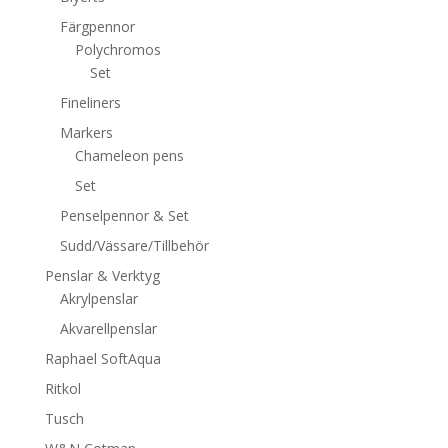
Färgpennor
Polychromos
Set
Fineliners
Markers
Chameleon pens
Set
Penselpennor & Set
Sudd/Vässare/Tillbehör
Penslar & Verktyg
Akrylpenslar
Akvarellpenslar
Raphael SoftAqua
Ritkol
Tusch