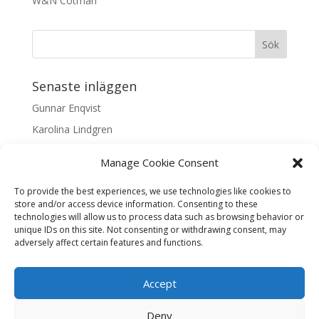
W&N Cotman
Senaste inläggen
Gunnar Enqvist
Karolina Lindgren
Malin Nilsson
Manage Cookie Consent
Mattis Skogsskir
To provide the best experiences, we use technologies like cookies to
Samaneh Shabani Åhrling
store and/or access device information. Consenting to these
technologies will allow us to process data such as browsing behavior or
Textarkiv
unique IDs on this site. Not consenting or withdrawing consent, may
adversely affect certain features and functions.
Textarkiv
Accept
Deny