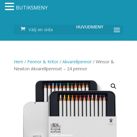
BUTIKSMENY
Välj en sida
Hem
/
Pennor & Kritor
/
Akvarellpennor
/ Winsor &
Newton Akvarellpennset – 24 pennor