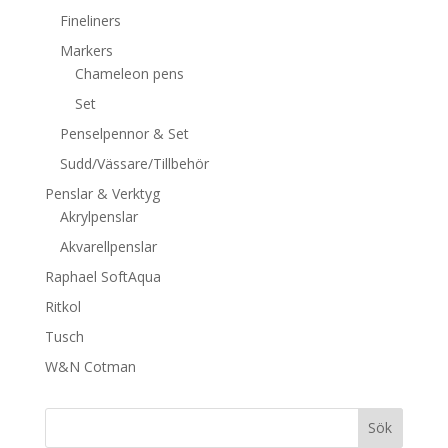
Fineliners
Markers
Chameleon pens
Set
Penselpennor & Set
Sudd/Vässare/Tillbehör
Penslar & Verktyg
Akrylpenslar
Akvarellpenslar
Raphael SoftAqua
Ritkol
Tusch
W&N Cotman