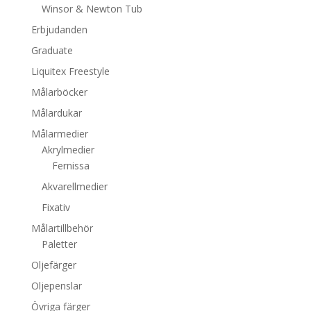
Winsor & Newton Tub
Erbjudanden
Graduate
Liquitex Freestyle
Målarböcker
Målardukar
Målarmedier
Akrylmedier
Fernissa
Akvarellmedier
Fixativ
Målartillbehör
Paletter
Oljefärger
Oljepenslar
Övriga färger