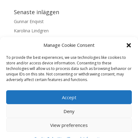
Senaste inläggen
Gunnar Enqvist
Karolina Lindgren
Malin Nilsson
Manage Cookie Consent
Mattis Skogsskir
To provide the best experiences, we use technologies like cookies to
Samaneh Shabani Åhrling
store and/or access device information. Consenting to these
technologies will allow us to process data such as browsing behavior or
Textarkiv
unique IDs on this site. Not consenting or withdrawing consent, may
adversely affect certain features and functions.
Textarkiv
Accept
Deny
Liljas Konst & Ram, Tjärhovsgatan 5, Skellefteå, Öppet
View preferences
mån-fre 11.00- 17.00, Varierade öppettider kan