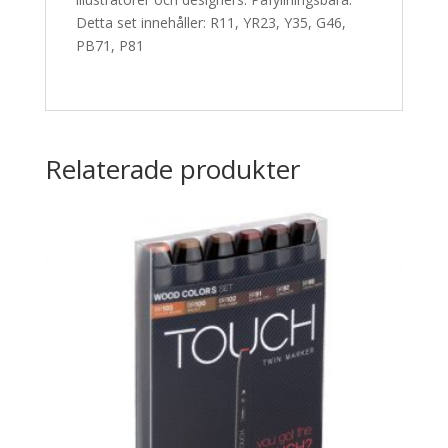
Detta set innehåller: R11, YR23, Y35, G46,
PB71, P81
Relaterade produkter