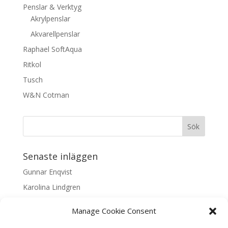
Penslar & Verktyg
Akrylpenslar
Akvarellpenslar
Raphael SoftAqua
Ritkol
Tusch
W&N Cotman
Senaste inläggen
Gunnar Enqvist
Karolina Lindgren
Malin Nilsson
Manage Cookie Consent
Mattis Skogsskir