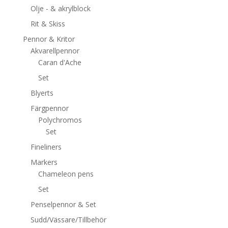
Olje - & akrylblock
Rit & Skiss
Pennor & Kritor
Akvarellpennor
Caran d'Ache
Set
Blyerts
Färgpennor
Polychromos
Set
Fineliners
Markers
Chameleon pens
Set
Penselpennor & Set
Sudd/Vässare/Tillbehör