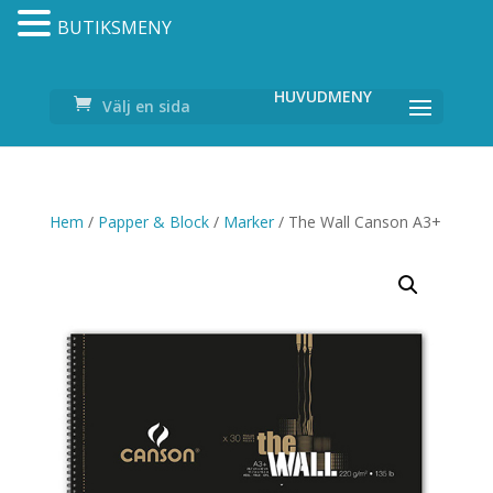
BUTIKSMENY
Välj en sida
Hem
/
Papper & Block
/
Marker
/ The Wall Canson A3+