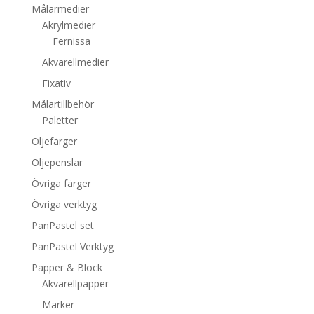
Målarmedier
Akrylmedier
Fernissa
Akvarellmedier
Fixativ
Målartillbehör
Paletter
Oljefärger
Oljepenslar
Övriga färger
Övriga verktyg
PanPastel set
PanPastel Verktyg
Papper & Block
Akvarellpapper
Marker