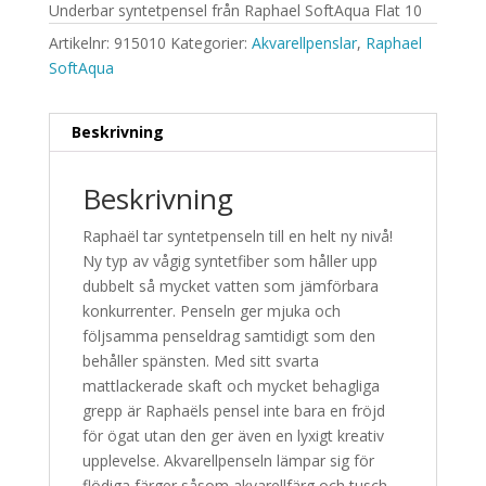
Underbar syntetpensel från Raphael SoftAqua Flat 10
Artikelnr:
915010
Kategorier:
Akvarellpenslar
,
Raphael
SoftAqua
Beskrivning
Beskrivning
Raphaël tar syntetpenseln till en helt ny nivå!
Ny typ av vågig syntetfiber som håller upp
dubbelt så mycket vatten som jämförbara
konkurrenter. Penseln ger mjuka och
följsamma penseldrag samtidigt som den
behåller spänsten. Med sitt svarta
mattlackerade skaft och mycket behagliga
grepp är Raphaëls pensel inte bara en fröjd
för ögat utan den ger även en lyxigt kreativ
upplevelse. Akvarellpenseln lämpar sig för
flödiga färger såsom akvarellfärg och tusch.