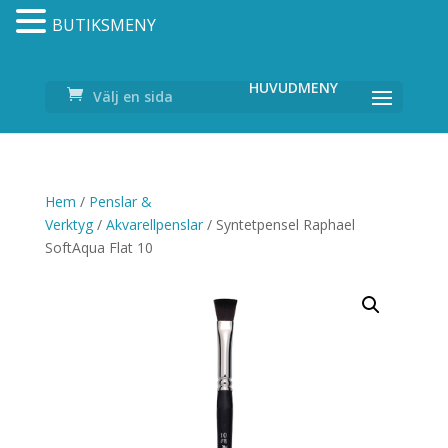
BUTIKSMENY
Välj en sida
Hem
/
Penslar &
Verktyg
/
Akvarellpenslar
/ Syntetpensel Raphael
SoftAqua Flat 10