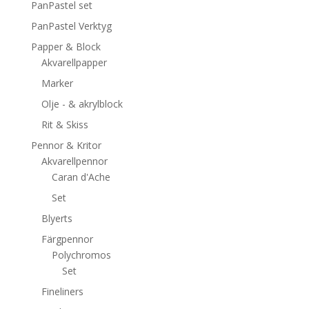
PanPastel set
PanPastel Verktyg
Papper & Block
Akvarellpapper
Marker
Olje - & akrylblock
Rit & Skiss
Pennor & Kritor
Akvarellpennor
Caran d'Ache
Set
Blyerts
Färgpennor
Polychromos
Set
Fineliners