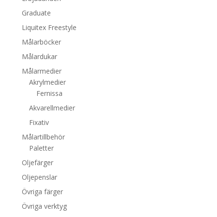
Graduate
Liquitex Freestyle
Målarböcker
Målardukar
Målarmedier
Akrylmedier
Fernissa
Akvarellmedier
Fixativ
Målartillbehör
Paletter
Oljefärger
Oljepenslar
Övriga färger
Övriga verktyg