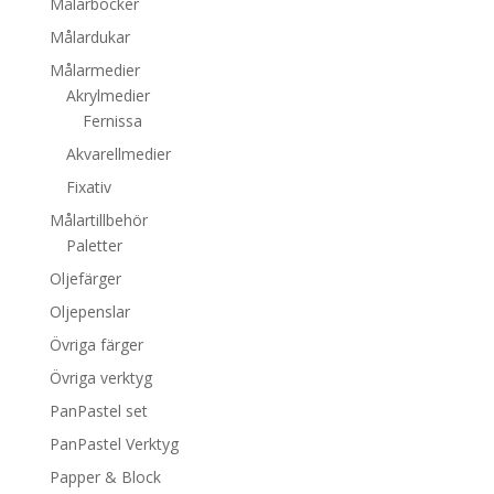
Målarböcker
Målardukar
Målarmedier
Akrylmedier
Fernissa
Akvarellmedier
Fixativ
Målartillbehör
Paletter
Oljefärger
Oljepenslar
Övriga färger
Övriga verktyg
PanPastel set
PanPastel Verktyg
Papper & Block