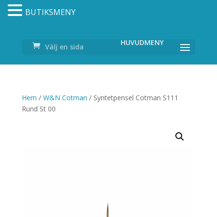
BUTIKSMENY
Välj en sida
Hem
/
W&N Cotman
/ Syntetpensel Cotman S111
Rund St 00