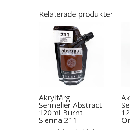
Relaterade produkter
Akrylfärg
Ak
Sennelier Abstract
Se
120ml Burnt
12
Sienna 211
Or