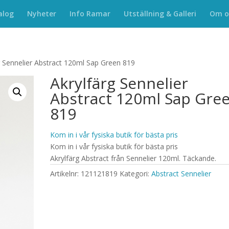
alog
Nyheter
Info Ramar
Utställning & Galleri
Om o
g Sennelier Abstract 120ml Sap Green 819
Akrylfärg Sennelier
Abstract 120ml Sap Gre
819
Kom in i vår fysiska butik för bästa pris
Kom in i vår fysiska butik för bästa pris
Akrylfärg Abstract från Sennelier 120ml. Täckande.
Artikelnr:
121121819
Kategori:
Abstract Sennelier