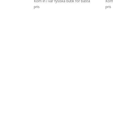
Kom in i vår fysiska butik för bästa
Kom 
pris
pris