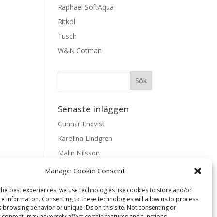
Raphael SoftAqua
Ritkol
Tusch
W&N Cotman
Senaste inläggen
Gunnar Enqvist
Karolina Lindgren
Malin Nilsson
Mattis Skogsskir
Manage Cookie Consent
Samaneh Shabani Åhrling
the best experiences, we use technologies like cookies to store and/or
ce information. Consenting to these technologies will allow us to process
Textarkiv
s browsing behavior or unique IDs on this site. Not consenting or
 consent, may adversely affect certain features and functions.