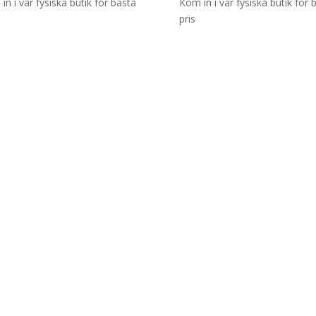
in i vår fysiska butik för bästa
Kom in i vår fysiska butik för 
pris