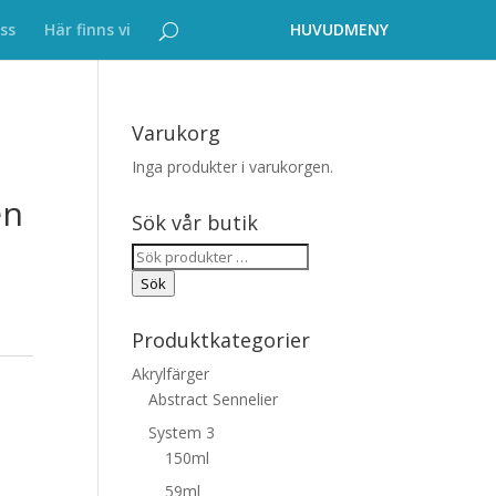
ss
Här finns vi
Varukorg
Inga produkter i varukorgen.
en
Sök vår butik
Sök
efter:
Sök
Produktkategorier
Akrylfärger
Abstract Sennelier
System 3
150ml
59ml