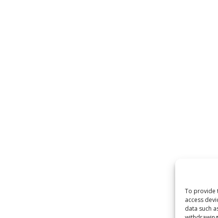
To provide 
access devi
data such a
withdrawing