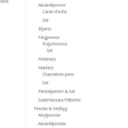
bästa
Akvarellpennor
Caran d'Ache
Set
Blyerts
Färgpennor
Polychromos
Set
Fineliners
Markers
Chameleon pens
Set
Penselpennor & Set
Sudd/Vässare/Tillbehör
Penslar & Verktyg
Akrylpenslar
Akvarellpenslar