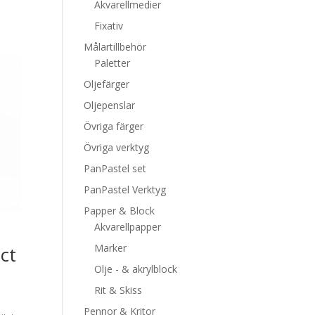
Akvarellmedier
Fixativ
Målartillbehör
Paletter
Oljefärger
Oljepenslar
Övriga färger
Övriga verktyg
PanPastel set
PanPastel Verktyg
Papper & Block
Akvarellpapper
Marker
ct
Olje - & akrylblock
Rit & Skiss
Pennor & Kritor