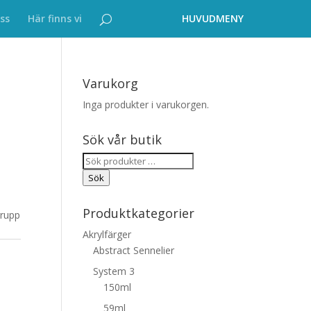
ss
Här finns vi
Varukorg
Inga produkter i varukorgen.
Sök vår butik
Sök
efter:
Sök
Produktkategorier
grupp
Akrylfärger
Abstract Sennelier
System 3
150ml
59ml