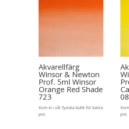
Akvarellfärg
Ak
Winsor & Newton
Wi
Prof. 5ml Winsor
Pr
Orange Red Shade
C
723
08
Kom in i vår fysiska butik för bästa
Kom 
pris
pris