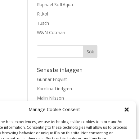
Raphael SoftAqua
Ritkol
Tusch
W&N Cotman
Senaste inläggen
Gunnar Enqvist
Karolina Lindgren
Malin Nilsson
Mattis Skogsskir
Manage Cookie Consent
Samaneh Shabani Åhrling
the best experiences, we use technologies like cookies to store and/or
ce information. Consenting to these technologies will allow us to process
Textarkiv
s browsing behavior or unique IDs on this site. Not consenting or
 consent, may adversely affect certain features and functions.