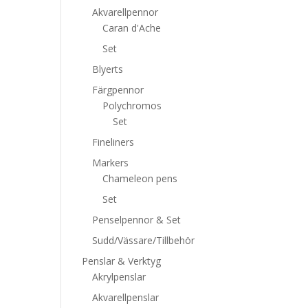
Akvarellpennor
Caran d'Ache
Set
Blyerts
Färgpennor
Polychromos
Set
Fineliners
Markers
Chameleon pens
Set
Penselpennor & Set
Sudd/Vässare/Tillbehör
Penslar & Verktyg
Akrylpenslar
Akvarellpenslar