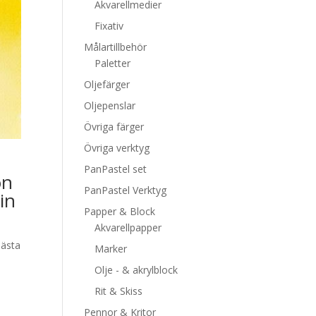
Akvarellmedier
Fixativ
Målartillbehör
Paletter
Oljefärger
Oljepenslar
Övriga färger
Övriga verktyg
PanPastel set
on
PanPastel Verktyg
in
Papper & Block
Akvarellpapper
bästa
Marker
Olje - & akrylblock
Rit & Skiss
Pennor & Kritor