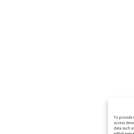
To provide 
access devi
data such a
withdrawing