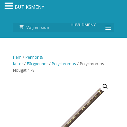
BUTIKSMENY
Välj en sida
Hem
/
Pennor &
Kritor
/
Färgpennor
/
Polychromos
/ Polychromos
Nougat 178