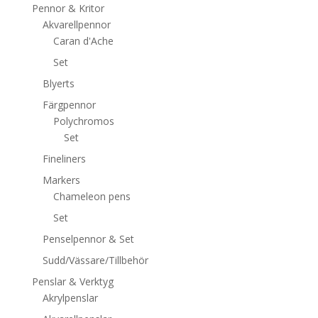
Pennor & Kritor
Akvarellpennor
Caran d'Ache
Set
Blyerts
Färgpennor
Polychromos
Set
Fineliners
Markers
Chameleon pens
Set
Penselpennor & Set
Sudd/Vässare/Tillbehör
Penslar & Verktyg
Akrylpenslar