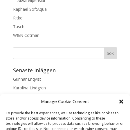
Akvarellpenslar
Raphael SoftAqua
Ritkol
Tusch
W&N Cotman
Senaste inläggen
Gunnar Enqvist
Karolina Lindgren
Malin Nilsson
Manage Cookie Consent
Mattis Skogsskir
To provide the best experiences, we use technologies like cookies to
Samaneh Shabani Åhrling
store and/or access device information. Consenting to these
technologies will allow us to process data such as browsing behavior or
Textarkiv
unique IDs on this site. Not consenting or withdrawing consent, may