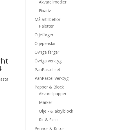
Akvarellmedier
Fixativ
Målartillbehör
Paletter
Oljefärger
Oljepenslar
Övriga färger
ght
Övriga verktyg
4
PanPastel set
PanPastel Verktyg
bästa
Papper & Block
Akvarellpapper
Marker
Olje - & akrylblock
Rit & Skiss
Pennor & Kritor