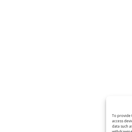
To provide 
access devi
data such a
withdrawing