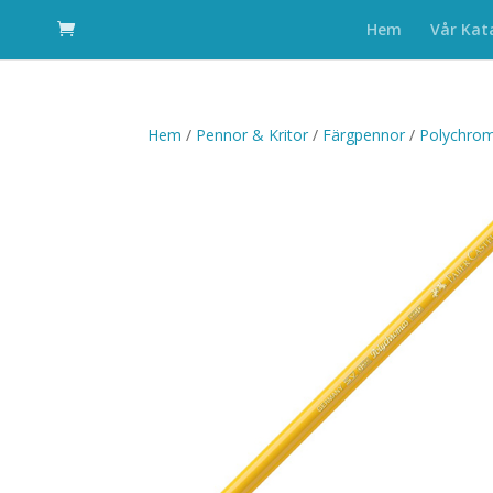
Hem
Vår Kat
Hem
/
Pennor & Kritor
/
Färgpennor
/
Polychro