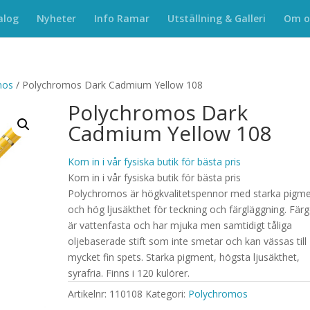
alog
Nyheter
Info Ramar
Utställning & Galleri
Om o
mos
/ Polychromos Dark Cadmium Yellow 108
Polychromos Dark
Cadmium Yellow 108
Kom in i vår fysiska butik för bästa pris
Kom in i vår fysiska butik för bästa pris
Polychromos är högkvalitetspennor med starka pigm
och hög ljusäkthet för teckning och färgläggning. Fär
är vattenfasta och har mjuka men samtidigt tåliga
oljebaserade stift som inte smetar och kan vässas till
mycket fin spets. Starka pigment, högsta ljusäkthet,
syrafria. Finns i 120 kulörer.
Artikelnr:
110108
Kategori:
Polychromos