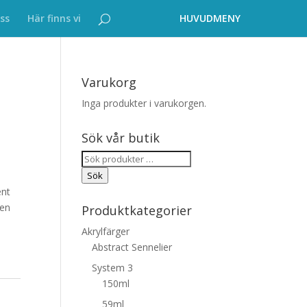
ss
Här finns vi
Varukorg
Inga produkter i varukorgen.
Sök vår butik
Sök
efter:
Sök
ent
gen
Produktkategorier
Akrylfärger
Abstract Sennelier
System 3
150ml
59ml