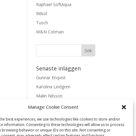
Raphael SoftAqua
Ritkol
Tusch
W&N Cotman
Senaste inläggen
Gunnar Enqvist
Karolina Lindgren
Malin Nilsson
Mattis Skogsskir
Manage Cookie Consent
Samaneh Shabani Åhrling
the best experiences, we use technologies like cookies to store and/or
ce information. Consenting to these technologies will allow us to process
Textarkiv
s browsing behavior or unique IDs on this site. Not consenting or
 consent, may adversely affect certain features and functions.