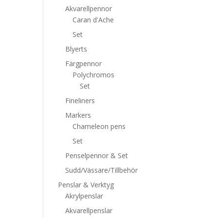
Akvarellpennor
Caran d'Ache
Set
Blyerts
Färgpennor
Polychromos
Set
Fineliners
Markers
Chameleon pens
Set
Penselpennor & Set
Sudd/Vässare/Tillbehör
Penslar & Verktyg
Akrylpenslar
Akvarellpenslar