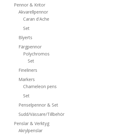
Pennor & Kritor
Akvarellpennor
Caran d'Ache
Set
Blyerts
Färgpennor
Polychromos
Set
Fineliners
Markers
Chameleon pens
Set
Penselpennor & Set
Sudd/Vässare/Tillbehör
Penslar & Verktyg
Akrylpenslar