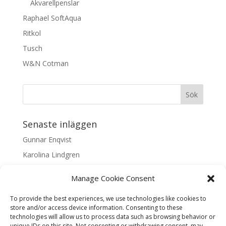
Akvarellpenslar
Raphael SoftAqua
Ritkol
Tusch
W&N Cotman
Senaste inläggen
Gunnar Enqvist
Karolina Lindgren
Malin Nilsson
Manage Cookie Consent
Mattis Skogsskir
To provide the best experiences, we use technologies like cookies to
Samaneh Shabani Åhrling
store and/or access device information. Consenting to these
technologies will allow us to process data such as browsing behavior or
Textarkiv
unique IDs on this site. Not consenting or withdrawing consent, may