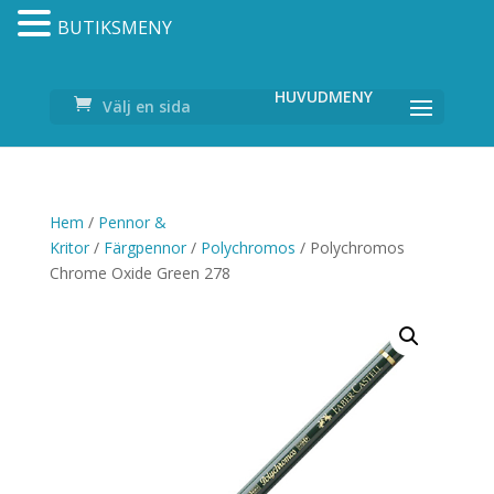
BUTIKSMENY
Välj en sida
Hem
/
Pennor &
Kritor
/
Färgpennor
/
Polychromos
/ Polychromos
Chrome Oxide Green 278