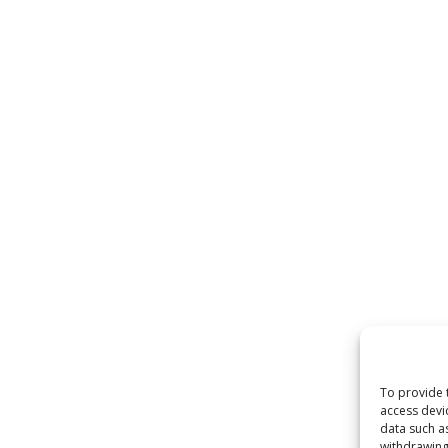
To provide 
access devi
data such a
withdrawing