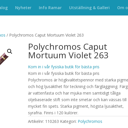
alog
Nyheter
Info Ramar
Utställning & Galleri
Om o
mos
/ Polychromos Caput Mortuum Violet 263
Polychromos Caput
Mortuum Violet 263
Kom in i vår fysiska butik för bästa pris
Kom in i vår fysiska butik för bästa pris
Polychromos är högkvalitetspennor med starka pigm
och hög ljusäkthet för teckning och färgläggning. Fär
är vattenfasta och har mjuka men samtidigt tåliga
oljebaserade stift som inte smetar och kan vässas till
mycket fin spets. Starka pigment, högsta ljusäkthet,
syrafria. Finns i 120 kulörer.
Artikelnr:
110263
Kategori:
Polychromos