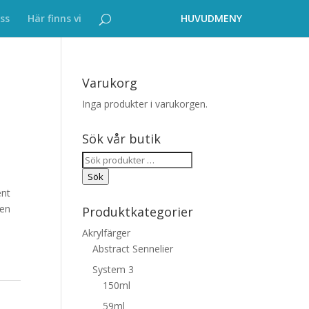
ss
Här finns vi
Varukorg
Inga produkter i varukorgen.
Sök vår butik
Sök
efter:
Sök
ent
gen
Produktkategorier
Akrylfärger
Abstract Sennelier
System 3
150ml
59ml