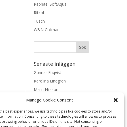
Raphael SoftAqua
Ritkol
Tusch
W&N Cotman
Senaste inläggen
Gunnar Enqvist
Karolina Lindgren
Malin Nilsson
Mattis Skogsskir
Manage Cookie Consent
Samaneh Shabani Åhrling
the best experiences, we use technologies like cookies to store and/or
ce information. Consenting to these technologies will allow us to process
Textarkiv
s browsing behavior or unique IDs on this site. Not consenting or
 consent, may adversely affect certain features and functions.