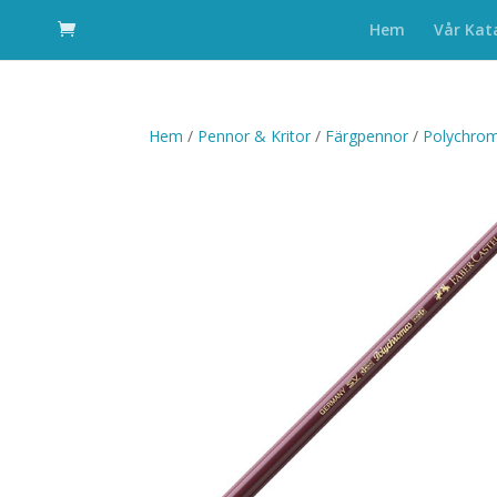
Hem
Vår Kat
Hem
/
Pennor & Kritor
/
Färgpennor
/
Polychro