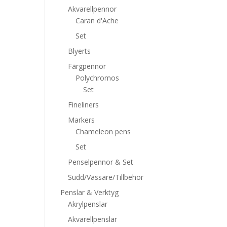
Akvarellpennor
Caran d'Ache
Set
Blyerts
Färgpennor
Polychromos
Set
Fineliners
Markers
Chameleon pens
Set
Penselpennor & Set
Sudd/Vässare/Tillbehör
Penslar & Verktyg
Akrylpenslar
Akvarellpenslar