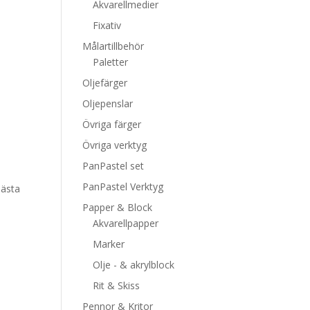
Akvarellmedier
Fixativ
Målartillbehör
Paletter
Oljefärger
Oljepenslar
Övriga färger
Övriga verktyg
0
PanPastel set
PanPastel Verktyg
bästa
Papper & Block
Akvarellpapper
Marker
Olje - & akrylblock
Rit & Skiss
Pennor & Kritor