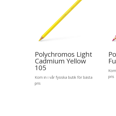
Polychromos Light
Po
Cadmium Yellow
Fu
105
Kom 
pris
Kom in i vår fysiska butik för bästa
pris