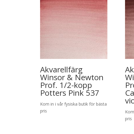
Akvarellfärg
Ak
Winsor & Newton
Wi
Prof. 1/2-kopp
Pr
Potters Pink 537
Ca
vi
Kom in i vår fysiska butik för bästa
pris
Kom 
pris