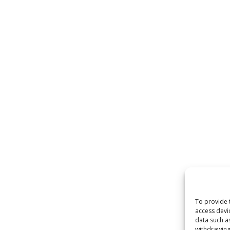
To provide 
access devi
data such a
withdrawing