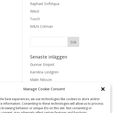
Raphael SoftAqua
Ritkol
Tusch
W&N Cotman
Senaste inläggen
Gunnar Enqvist
Karolina Lindgren
Malin Nilsson
Mattis Skogsskir
Manage Cookie Consent
Samaneh Shabani Åhrling
the best experiences, we use technologies like cookies to store and/or
ce information. Consenting to these technologies will allow us to process
Textarkiv
s browsing behavior or unique IDs on this site. Not consenting or
 consent, may adversely affect certain features and functions.