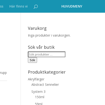
ss
Här finns vi
Varukorg
Inga produkter i varukorgen.
Sök vår butik
Sök
efter:
Sök
Produktkategorier
grupp
Akrylfärger
Abstract Sennelier
System 3
150ml
59ml