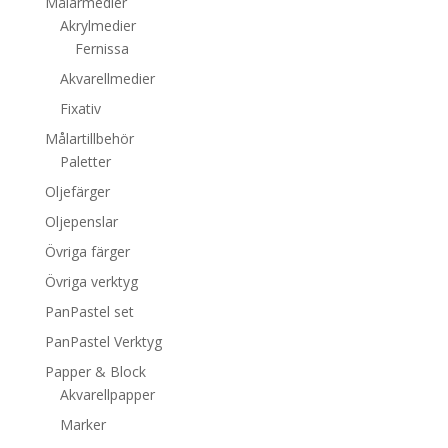
Målarmedier
Akrylmedier
Fernissa
Akvarellmedier
Fixativ
Målartillbehör
Paletter
Oljefärger
Oljepenslar
Övriga färger
Övriga verktyg
PanPastel set
PanPastel Verktyg
Papper & Block
Akvarellpapper
Marker