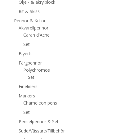
Olje - & akrylblock
Rit & Skiss
Pennor & Kritor
Akvarellpennor
Caran d'Ache
Set
Blyerts
Färgpennor
Polychromos
Set
Fineliners
Markers
Chameleon pens
Set
Penselpennor & Set
Sudd/Vässare/Tillbehör