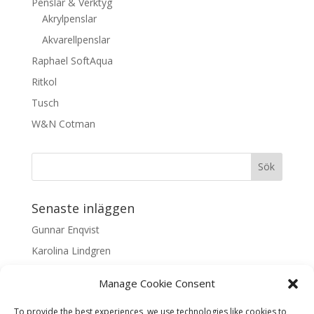
Penslar & Verktyg
Akrylpenslar
Akvarellpenslar
Raphael SoftAqua
Ritkol
Tusch
W&N Cotman
Senaste inläggen
Gunnar Enqvist
Karolina Lindgren
Malin Nilsson
Manage Cookie Consent
Mattis Skogsskir
To provide the best experiences, we use technologies like cookies to
Samaneh Shabani Åhrling