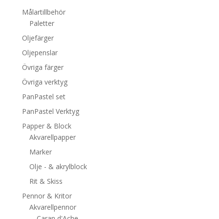
Målartillbehör
Paletter
Oljefärger
Oljepenslar
Övriga färger
Övriga verktyg
PanPastel set
PanPastel Verktyg
Papper & Block
Akvarellpapper
Marker
Olje - & akrylblock
Rit & Skiss
Pennor & Kritor
Akvarellpennor
Caran d'Ache