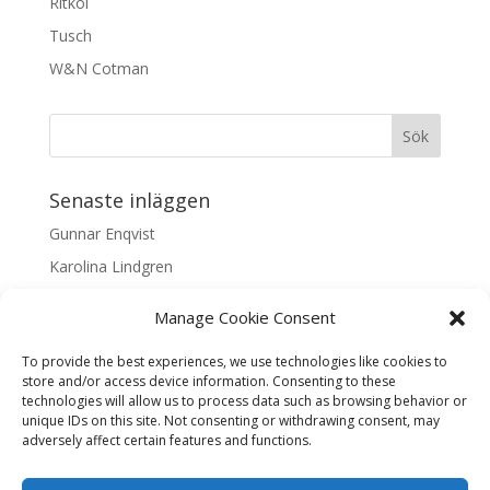
Ritkol
Tusch
W&N Cotman
Senaste inläggen
Gunnar Enqvist
Karolina Lindgren
Malin Nilsson
Manage Cookie Consent
Mattis Skogsskir
To provide the best experiences, we use technologies like cookies to
Samaneh Shabani Åhrling
store and/or access device information. Consenting to these
technologies will allow us to process data such as browsing behavior or
Textarkiv
unique IDs on this site. Not consenting or withdrawing consent, may
adversely affect certain features and functions.
Textarkiv