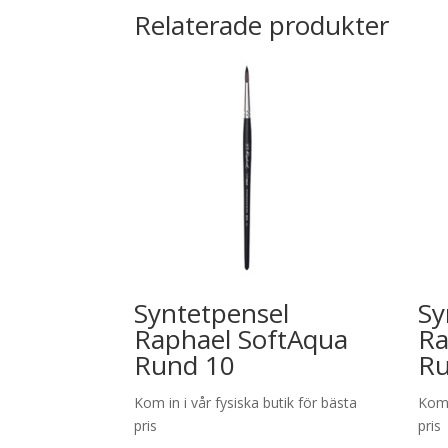
Relaterade produkter
Syntetpensel
Sy
Raphael SoftAqua
Ra
Rund 10
Ru
Kom in i vår fysiska butik för bästa
Kom 
pris
pris