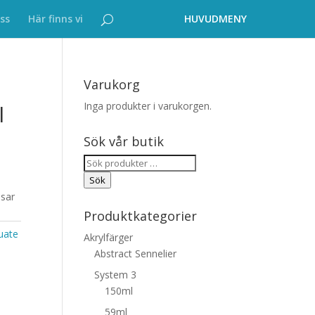
ss
Här finns vi
Varukorg
Inga produkter i varukorgen.
l
Sök vår butik
Sök
efter:
Sök
sar
Produktkategorier
uate
Akrylfärger
Abstract Sennelier
System 3
150ml
59ml