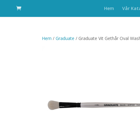
Hem
Vår Kat
Hem
/
Graduate
/ Graduate Vit Gethår Oval Was