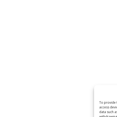
To provide 
access devi
data such a
withdrawing