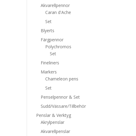
Akvarellpennor
Caran d'Ache
Set
Blyerts
Färgpennor
Polychromos
Set
Fineliners
Markers
Chameleon pens
Set
Penselpennor & Set
Sudd/Vässare/Tillbehör
Penslar & Verktyg
Akrylpenslar
Akvarellpenslar