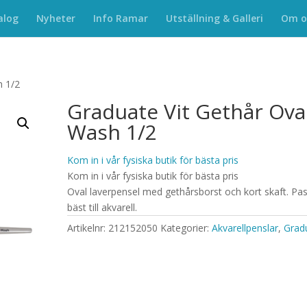
alog
Nyheter
Info Ramar
Utställning & Galleri
Om o
h 1/2
Graduate Vit Gethår Ova
Wash 1/2
Kom in i vår fysiska butik för bästa pris
Kom in i vår fysiska butik för bästa pris
Oval laverpensel med gethårsborst och kort skaft.
Pas
bäst till akvarell.
Artikelnr:
212152050
Kategorier:
Akvarellpenslar
,
Grad