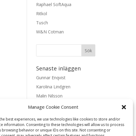
Raphael SoftAqua
Ritkol
Tusch
W&N Cotman
Senaste inläggen
Gunnar Enqvist
Karolina Lindgren
Malin Nilsson
Mattis Skogsskir
Manage Cookie Consent
Samaneh Shabani Åhrling
the best experiences, we use technologies like cookies to store and/or
ce information. Consenting to these technologies will allow us to process
Textarkiv
s browsing behavior or unique IDs on this site. Not consenting or
 consent, may adversely affect certain features and functions.