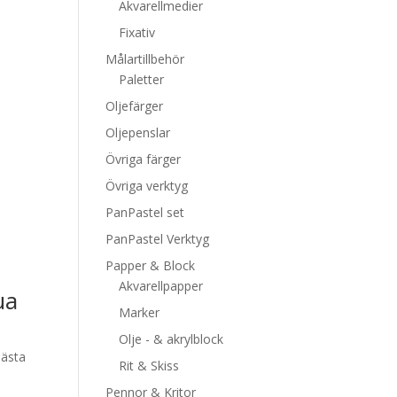
Akvarellmedier
Fixativ
Målartillbehör
Paletter
Oljefärger
Oljepenslar
Övriga färger
Övriga verktyg
PanPastel set
PanPastel Verktyg
Papper & Block
Akvarellpapper
ua
Marker
Olje - & akrylblock
bästa
Rit & Skiss
Pennor & Kritor