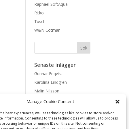
Raphael SoftAqua
Ritkol
Tusch
W&N Cotman
Senaste inläggen
Gunnar Enqvist
Karolina Lindgren
Malin Nilsson
Mattis Skogsskir
Manage Cookie Consent
Samaneh Shabani Åhrling
the best experiences, we use technologies like cookies to store and/or
ce information. Consenting to these technologies will allow us to process
Textarkiv
s browsing behavior or unique IDs on this site. Not consenting or
 consent, may adversely affect certain features and functions.