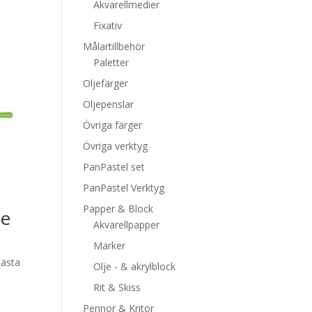
Akvarellmedier
Fixativ
Målartillbehör
Paletter
Oljefärger
Oljepenslar
Övriga färger
Övriga verktyg
PanPastel set
PanPastel Verktyg
Papper & Block
le
Akvarellpapper
Marker
bästa
Olje - & akrylblock
Rit & Skiss
Pennor & Kritor