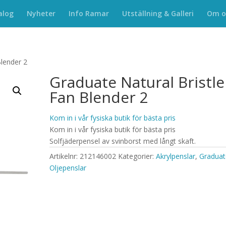
alog
Nyheter
Info Ramar
Utställning & Galleri
Om o
Blender 2
Graduate Natural Bristle
Fan Blender 2
Kom in i vår fysiska butik för bästa pris
Kom in i vår fysiska butik för bästa pris
Solfjäderpensel av svinborst med långt skaft.
Artikelnr:
212146002
Kategorier:
Akrylpenslar
,
Graduat
Oljepenslar