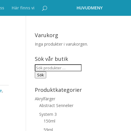
ss
Här finns vi
Varukorg
Inga produkter i varukorgen.
Sök vår butik
Sök
efter:
Sök
Produktkategorier
e
,
Akrylfärger
Abstract Sennelier
System 3
150ml
59ml