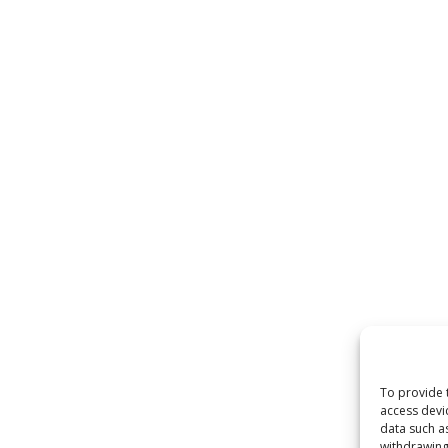
To provide 
access devi
data such a
withdrawing