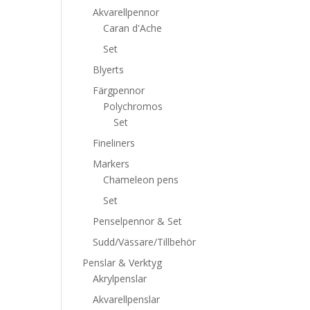
Akvarellpennor
Caran d'Ache
Set
Blyerts
Färgpennor
Polychromos
Set
Fineliners
Markers
Chameleon pens
Set
Penselpennor & Set
Sudd/Vässare/Tillbehör
Penslar & Verktyg
Akrylpenslar
Akvarellpenslar