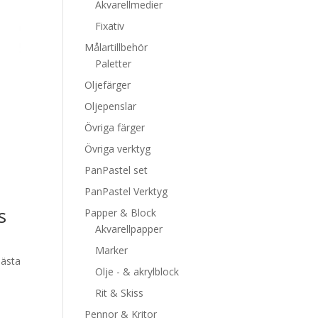
Akvarellmedier
Fixativ
Målartillbehör
Paletter
Oljefärger
Oljepenslar
Övriga färger
Övriga verktyg
PanPastel set
PanPastel Verktyg
s
Papper & Block
Akvarellpapper
Marker
bästa
Olje - & akrylblock
Rit & Skiss
Pennor & Kritor