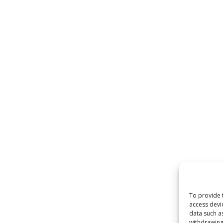
To provide 
access devi
data such a
withdrawing