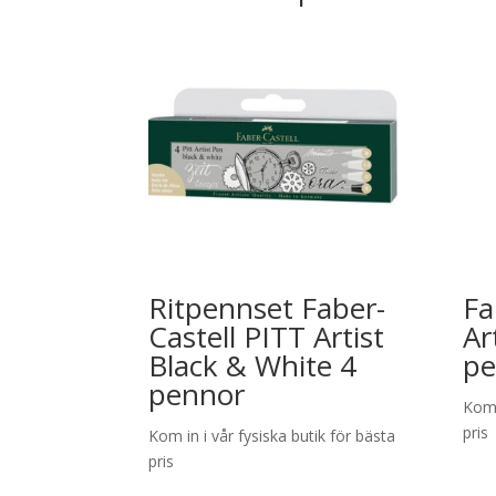
Ritpennset Faber-
Fa
Castell PITT Artist
Ar
Black & White 4
pe
pennor
Kom 
pris
Kom in i vår fysiska butik för bästa
pris