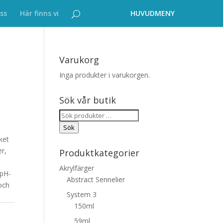
ss
Här finns vi
Varukorg
Inga produkter i varukorgen.
Sök vår butik
Sök
efter:
Sök
ket
er,
Produktkategorier
Akrylfärger
 pH-
Abstract Sennelier
 och
System 3
150ml
59ml