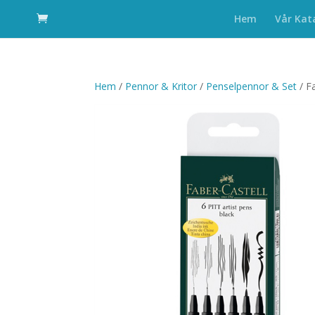
Hem
Vår Kat
Hem
/
Pennor & Kritor
/
Penselpennor & Set
/ F