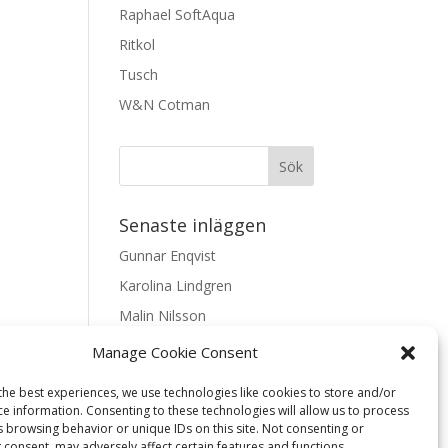
Raphael SoftAqua
Ritkol
Tusch
W&N Cotman
Senaste inläggen
Gunnar Enqvist
Karolina Lindgren
Malin Nilsson
Mattis Skogsskir
Manage Cookie Consent
Samaneh Shabani Åhrling
the best experiences, we use technologies like cookies to store and/or
ce information. Consenting to these technologies will allow us to process
Textarkiv
s browsing behavior or unique IDs on this site. Not consenting or
 consent, may adversely affect certain features and functions.