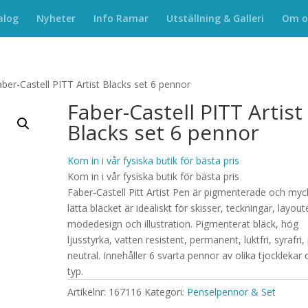
alog
Nyheter
Info Ramar
Utställning & Galleri
Om o
aber-Castell PITT Artist Blacks set 6 pennor
Faber-Castell PITT Artist
Blacks set 6 pennor
Kom in i vår fysiska butik för bästa pris
Kom in i vår fysiska butik för bästa pris
Faber-Castell Pitt Artist Pen är pigmenterade och myc
lätta bläcket är idealiskt för skisser, teckningar, layout
modedesign och illustration. Pigmenterat bläck, hög
ljusstyrka, vatten resistent, permanent, luktfri, syrafri,
neutral. Innehåller 6 svarta pennor av olika tjocklekar
typ.
Artikelnr:
167116
Kategori:
Penselpennor & Set