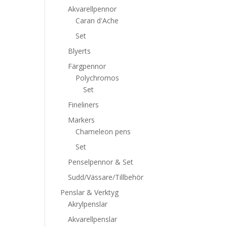
Akvarellpennor
Caran d'Ache
Set
Blyerts
Färgpennor
Polychromos
Set
Fineliners
Markers
Chameleon pens
Set
Penselpennor & Set
Sudd/Vässare/Tillbehör
Penslar & Verktyg
Akrylpenslar
Akvarellpenslar