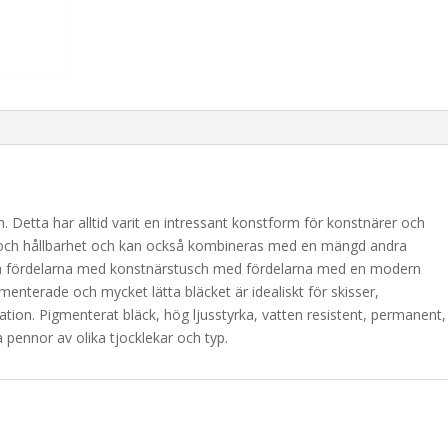
n. Detta har alltid varit en intressant konstform för konstnärer och
ck och hållbarhet och kan också kombineras med en mängd andra
alla fördelarna med konstnärstusch med fördelarna med en modern
gmenterade och mycket lätta bläcket är idealiskt för skisser,
ation. Pigmenterat bläck, hög ljusstyrka, vatten resistent, permanent,
ta pennor av olika tjocklekar och typ.