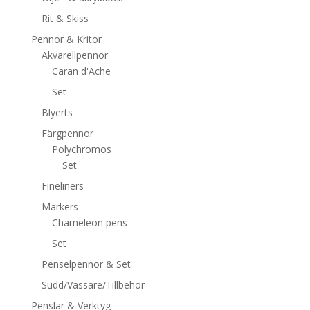
Rit & Skiss
Pennor & Kritor
Akvarellpennor
Caran d'Ache
Set
Blyerts
Färgpennor
Polychromos
Set
Fineliners
Markers
Chameleon pens
Set
Penselpennor & Set
Sudd/Vässare/Tillbehör
Penslar & Verktyg