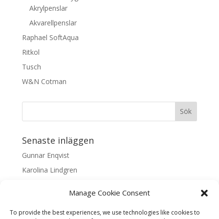
Akrylpenslar
Akvarellpenslar
Raphael SoftAqua
Ritkol
Tusch
W&N Cotman
Senaste inläggen
Gunnar Enqvist
Karolina Lindgren
Malin Nilsson
Manage Cookie Consent
Mattis Skogsskir
To provide the best experiences, we use technologies like cookies to
Samaneh Shabani Åhrling