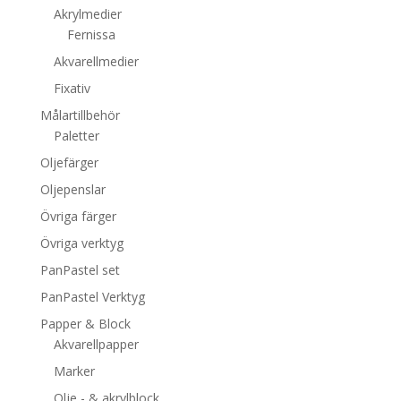
Akrylmedier
Fernissa
Akvarellmedier
Fixativ
Målartillbehör
Paletter
Oljefärger
Oljepenslar
Övriga färger
Övriga verktyg
PanPastel set
PanPastel Verktyg
Papper & Block
Akvarellpapper
Marker
Olje - & akrylblock