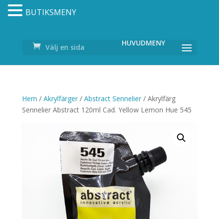
BUTIKSMENY
Välj en sida
Hem
/
Akrylfärger
/
Abstract Sennelier
/ Akrylfärg
Sennelier Abstract 120ml Cad. Yellow Lemon Hue 545