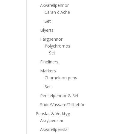
Akvarellpennor
Caran d'Ache
Set
Blyerts
Färgpennor
Polychromos
Set
Fineliners
Markers
Chameleon pens
Set
Penselpennor & Set
Sudd/Vässare/Tillbehör
Penslar & Verktyg
Akrylpenslar
Akvarellpenslar