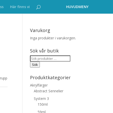
ss
Här finns vi
Varukorg
Inga produkter i varukorgen.
Sök vår butik
Sök
efter:
Sök
Produktkategorier
grupp
Akrylfärger
Abstract Sennelier
System 3
150ml
59ml