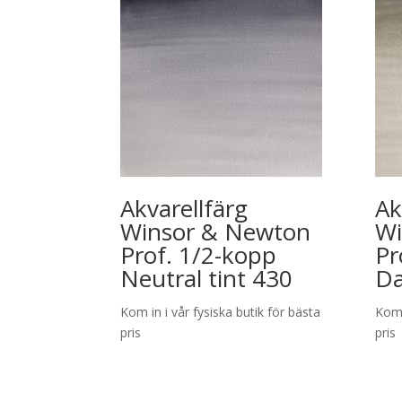
Akvarellfärg
Ak
Winsor & Newton
Wi
Prof. 1/2-kopp
Pr
Neutral tint 430
Da
Kom in i vår fysiska butik för bästa
Kom 
pris
pris