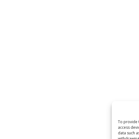
To provide 
access devi
data such a
withdrawing