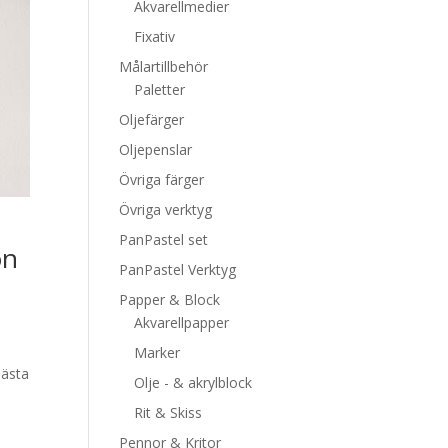
Akvarellmedier
Fixativ
Målartillbehör
Paletter
Oljefärger
Oljepenslar
Övriga färger
Övriga verktyg
PanPastel set
on
PanPastel Verktyg
Papper & Block
Akvarellpapper
Marker
bästa
Olje - & akrylblock
Rit & Skiss
Pennor & Kritor