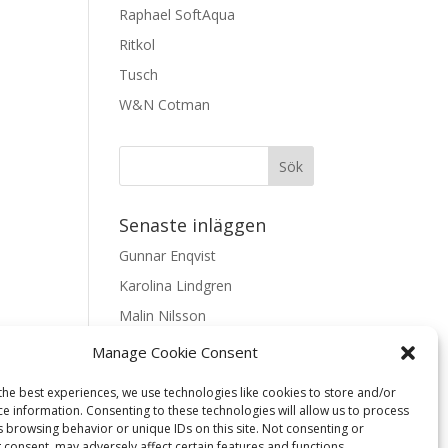
Raphael SoftAqua
Ritkol
Tusch
W&N Cotman
Senaste inläggen
Gunnar Enqvist
Karolina Lindgren
Malin Nilsson
Mattis Skogsskir
Manage Cookie Consent
Samaneh Shabani Åhrling
the best experiences, we use technologies like cookies to store and/or
ce information. Consenting to these technologies will allow us to process
Textarkiv
s browsing behavior or unique IDs on this site. Not consenting or
 consent, may adversely affect certain features and functions.