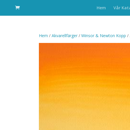
Hem
Vår Kat
Hem
/
Akvarellfärger
/
Winsor & Newton Kopp
/