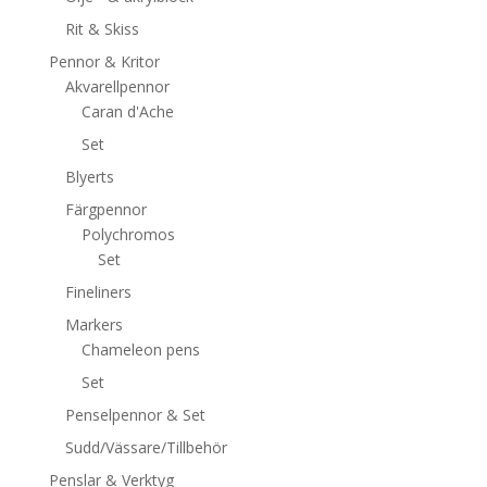
Rit & Skiss
Pennor & Kritor
Akvarellpennor
Caran d'Ache
Set
Blyerts
Färgpennor
Polychromos
Set
Fineliners
Markers
Chameleon pens
Set
Penselpennor & Set
Sudd/Vässare/Tillbehör
Penslar & Verktyg