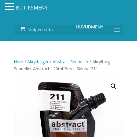
BUTIKSMENY
Välj en sida
Hem
/
Akrylfärger
/
Abstract Sennelier
/ Akrylfärg
Sennelier Abstract 120ml Burnt Sienna 211