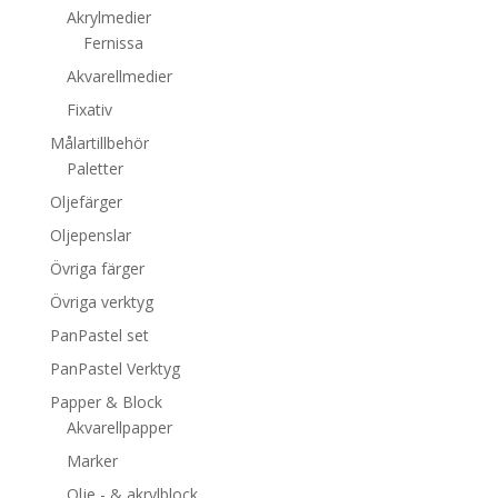
Akrylmedier
Fernissa
Akvarellmedier
Fixativ
Målartillbehör
Paletter
Oljefärger
Oljepenslar
Övriga färger
Övriga verktyg
PanPastel set
PanPastel Verktyg
Papper & Block
Akvarellpapper
Marker
Olje - & akrylblock