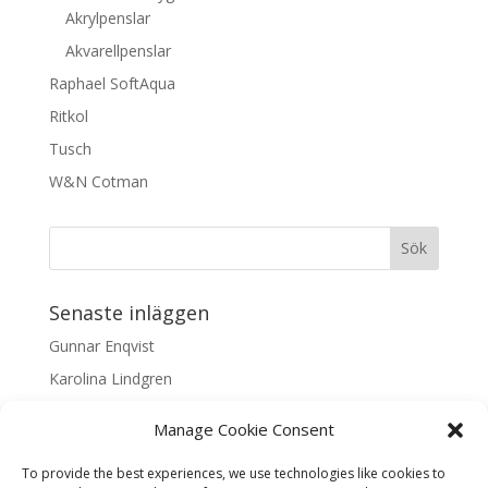
Akrylpenslar
Akvarellpenslar
Raphael SoftAqua
Ritkol
Tusch
W&N Cotman
Senaste inläggen
Gunnar Enqvist
Karolina Lindgren
Malin Nilsson
Manage Cookie Consent
Mattis Skogsskir
To provide the best experiences, we use technologies like cookies to
Samaneh Shabani Åhrling