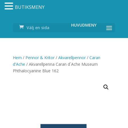
BUTIKSMENY
Välj en sida
Hem
/
Pennor & Kritor
/
Akvarellpennor
/
Caran
d'Ache
/ Akvarellpenna Caran d´Ache Museum
Phthalocyanine Blue 162