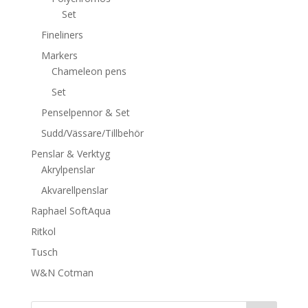
Set
Fineliners
Markers
Chameleon pens
Set
Penselpennor & Set
Sudd/Vässare/Tillbehör
Penslar & Verktyg
Akrylpenslar
Akvarellpenslar
Raphael SoftAqua
Ritkol
Tusch
W&N Cotman