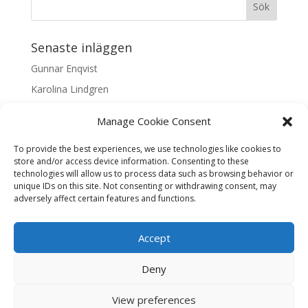
Senaste inläggen
Gunnar Enqvist
Karolina Lindgren
Malin Nilsson
Manage Cookie Consent
Mattis Skogsskir
To provide the best experiences, we use technologies like cookies to
Samaneh Shabani Åhrling
store and/or access device information. Consenting to these
technologies will allow us to process data such as browsing behavior or
Textarkiv
unique IDs on this site. Not consenting or withdrawing consent, may
adversely affect certain features and functions.
Textarkiv
Accept
Deny
Liljas Konst & Ram, Tjärhovsgatan 5, Skellefteå, Öppet
View preferences