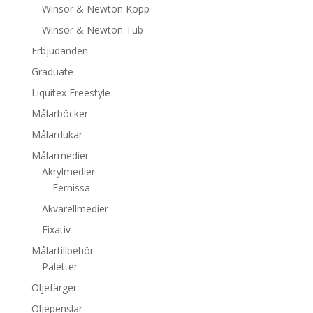
Winsor & Newton Kopp
Winsor & Newton Tub
Erbjudanden
Graduate
Liquitex Freestyle
Målarböcker
Målardukar
Målarmedier
Akrylmedier
Fernissa
Akvarellmedier
Fixativ
Målartillbehör
Paletter
Oljefärger
Oljepenslar