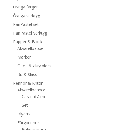
Övriga färger
Övriga verktyg
PanPastel set
PanPastel Verktyg
Papper & Block
Akvarellpapper
Marker
Olje - & akrylblock
Rit & Skiss
Pennor & Kritor
Akvarellpennor
Caran d'Ache
Set
Blyerts
Färgpennor
Polychromos