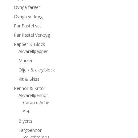
Övriga färger
Övriga verktyg
PanPastel set
PanPastel Verktyg
Papper & Block
Akvarellpapper
Marker
Olje - & akrylblock
Rit & Skiss
Pennor & Kritor
Akvarellpennor
Caran d'Ache
Set
Blyerts
Färgpennor
Polychromos