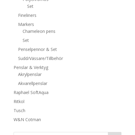
Set
Fineliners
Markers
Chameleon pens
Set
Penselpennor & Set
Sudd/Vässare/Tillbehör
Penslar & Verktyg
Akrylpenslar
Akvarellpenslar
Raphael SoftAqua
Ritkol
Tusch
W&N Cotman