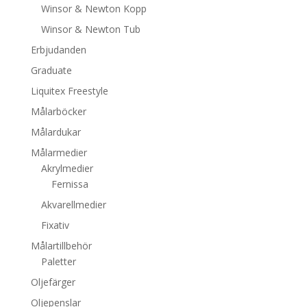
Winsor & Newton Kopp
Winsor & Newton Tub
Erbjudanden
Graduate
Liquitex Freestyle
Målarböcker
Målardukar
Målarmedier
Akrylmedier
Fernissa
Akvarellmedier
Fixativ
Målartillbehör
Paletter
Oljefärger
Oljepenslar