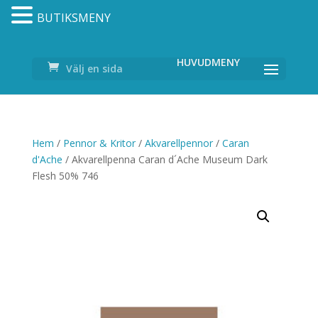
BUTIKSMENY
Välj en sida
Hem
/
Pennor & Kritor
/
Akvarellpennor
/
Caran
d'Ache
/ Akvarellpenna Caran d´Ache Museum Dark
Flesh 50% 746