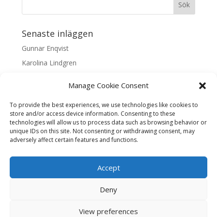
Senaste inläggen
Gunnar Enqvist
Karolina Lindgren
Malin Nilsson
Manage Cookie Consent
Mattis Skogsskir
To provide the best experiences, we use technologies like cookies to
Samaneh Shabani Åhrling
store and/or access device information. Consenting to these
technologies will allow us to process data such as browsing behavior or
Textarkiv
unique IDs on this site. Not consenting or withdrawing consent, may
adversely affect certain features and functions.
Textarkiv
Accept
Deny
Liljas Konst & Ram, Tjärhovsgatan 5, Skellefteå, Öppet
View preferences