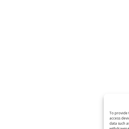
To provide 
access devi
data such a
withdrawing