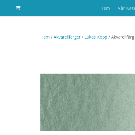
Hem
Vår Kat
Hem
/
Akvarellfärger
/
Lukas Kopp
/ Akvarellfär