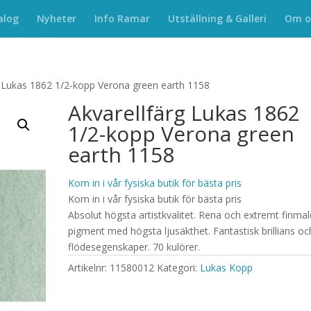
alog
Nyheter
Info Ramar
Utställning & Galleri
Om o
g Lukas 1862 1/2-kopp Verona green earth 1158
Akvarellfärg Lukas 1862
1/2-kopp Verona green
earth 1158
Kom in i vår fysiska butik för bästa pris
Kom in i vår fysiska butik för bästa pris
Absolut högsta artistkvalitet. Rena och extremt finma
pigment med högsta ljusäkthet. Fantastisk brillians oc
flödesegenskaper. 70 kulörer.
Artikelnr:
11580012
Kategori:
Lukas Kopp