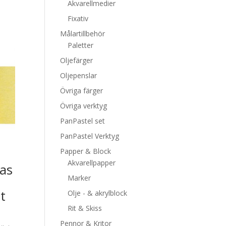
Akvarellmedier
Fixativ
Målartillbehör
Paletter
Oljefärger
Oljepenslar
Övriga färger
Övriga verktyg
PanPastel set
PanPastel Verktyg
Papper & Block
Akvarellpapper
kas
Marker
t
Olje - & akrylblock
Rit & Skiss
Pennor & Kritor