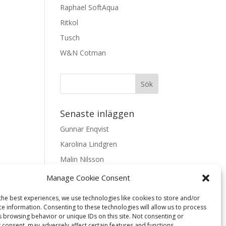
Raphael SoftAqua
Ritkol
Tusch
W&N Cotman
Senaste inläggen
Gunnar Enqvist
Karolina Lindgren
Malin Nilsson
Mattis Skogsskir
Manage Cookie Consent
Samaneh Shabani Åhrling
the best experiences, we use technologies like cookies to store and/or
ce information. Consenting to these technologies will allow us to process
Textarkiv
s browsing behavior or unique IDs on this site. Not consenting or
 consent, may adversely affect certain features and functions.