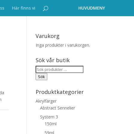
ss
Här finns vi
Varukorg
Inga produkter i varukorgen.
Sök vår butik
Sök
efter:
Sök
Produktkategorier
lda
h
Akrylfärger
Abstract Sennelier
System 3
150ml
59ml