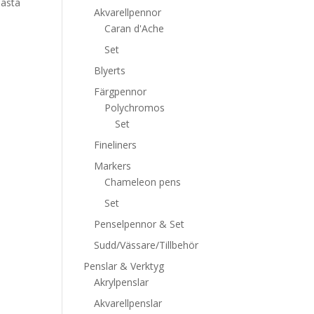
bästa
Akvarellpennor
Caran d'Ache
Set
Blyerts
Färgpennor
Polychromos
Set
Fineliners
Markers
Chameleon pens
Set
Penselpennor & Set
Sudd/Vässare/Tillbehör
Penslar & Verktyg
Akrylpenslar
Akvarellpenslar