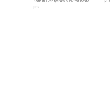
pris
Kom in i vår fysiska butik för bästa
pris