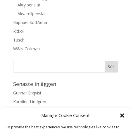
Akrylpenslar
Akvarellpenslar
Raphael SoftAqua
Ritkol
Tusch
W&N Cotman
Senaste inläggen
Gunnar Enqvist
Karolina Lindgren
Malin Nilsson
Manage Cookie Consent
Mattis Skogsskir
To provide the best experiences, we use technologies like cookies to
Samaneh Shabani Åhrling