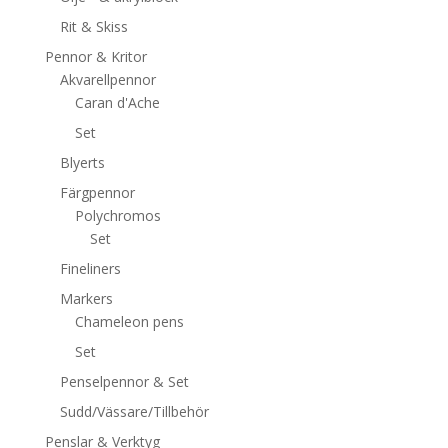
Rit & Skiss
Pennor & Kritor
Akvarellpennor
Caran d'Ache
Set
Blyerts
Färgpennor
Polychromos
Set
Fineliners
Markers
Chameleon pens
Set
Penselpennor & Set
Sudd/Vässare/Tillbehör
Penslar & Verktyg