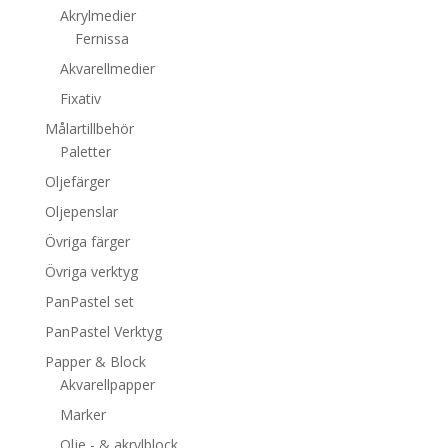
Akrylmedier
Fernissa
Akvarellmedier
Fixativ
Målartillbehör
Paletter
Oljefärger
Oljepenslar
Övriga färger
Övriga verktyg
PanPastel set
PanPastel Verktyg
Papper & Block
Akvarellpapper
Marker
Olje - & akrylblock