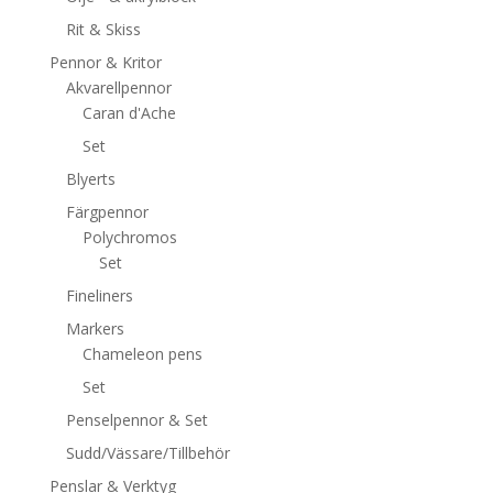
Rit & Skiss
Pennor & Kritor
Akvarellpennor
Caran d'Ache
Set
Blyerts
Färgpennor
Polychromos
Set
Fineliners
Markers
Chameleon pens
Set
Penselpennor & Set
Sudd/Vässare/Tillbehör
Penslar & Verktyg