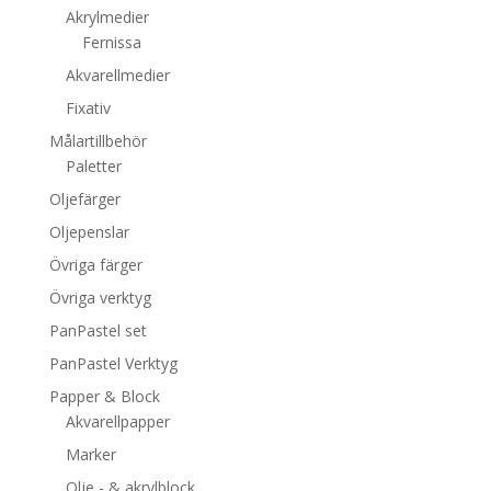
Akrylmedier
Fernissa
Akvarellmedier
Fixativ
Målartillbehör
Paletter
Oljefärger
Oljepenslar
Övriga färger
Övriga verktyg
PanPastel set
PanPastel Verktyg
Papper & Block
Akvarellpapper
Marker
Olje - & akrylblock