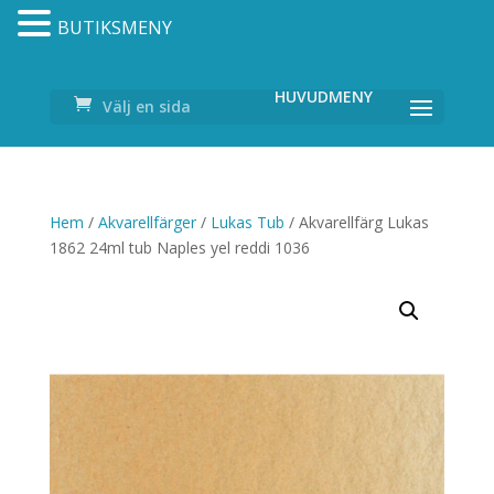
BUTIKSMENY
Välj en sida
Hem
/
Akvarellfärger
/
Lukas Tub
/ Akvarellfärg Lukas
1862 24ml tub Naples yel reddi 1036