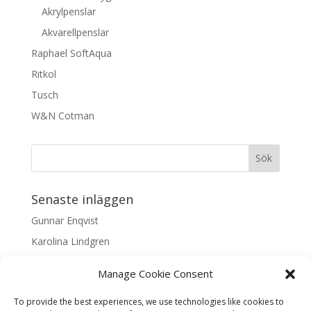
Akrylpenslar
Akvarellpenslar
Raphael SoftAqua
Ritkol
Tusch
W&N Cotman
Senaste inläggen
Gunnar Enqvist
Karolina Lindgren
Malin Nilsson
Manage Cookie Consent
Mattis Skogsskir
To provide the best experiences, we use technologies like cookies to
Samaneh Shabani Åhrling