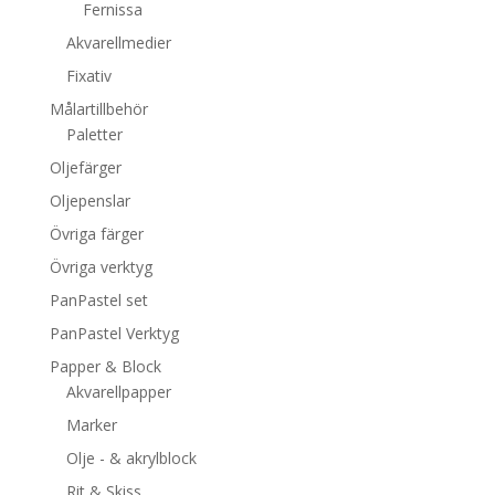
Fernissa
Akvarellmedier
Fixativ
Målartillbehör
Paletter
Oljefärger
Oljepenslar
Övriga färger
Övriga verktyg
PanPastel set
PanPastel Verktyg
Papper & Block
Akvarellpapper
Marker
Olje - & akrylblock
Rit & Skiss