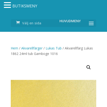
BUTIKSMENY
Välj en sida
Hem
/
Akvarellfärger
/
Lukas Tub
/ Akvarellfärg Lukas
1862 24ml tub Gamboge 1016