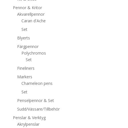
Pennor & Kritor
Akvarellpennor
Caran d'Ache
Set
Blyerts
Färgpennor
Polychromos
Set
Fineliners
Markers
Chameleon pens
Set
Penselpennor & Set
Sudd/Vässare/Tillbehör
Penslar & Verktyg
Akrylpenslar