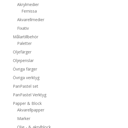
Akrylmedier
Fernissa
Akvarellmedier
Fixativ
Målartillbehör
Paletter
Oljefärger
Oljepenslar
Övriga färger
Övriga verktyg
PanPastel set
PanPastel Verktyg
Papper & Block
Akvarellpapper
Marker
Olje - & akrylblock