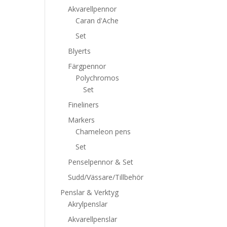
Akvarellpennor
Caran d'Ache
Set
Blyerts
Färgpennor
Polychromos
Set
Fineliners
Markers
Chameleon pens
Set
Penselpennor & Set
Sudd/Vässare/Tillbehör
Penslar & Verktyg
Akrylpenslar
Akvarellpenslar