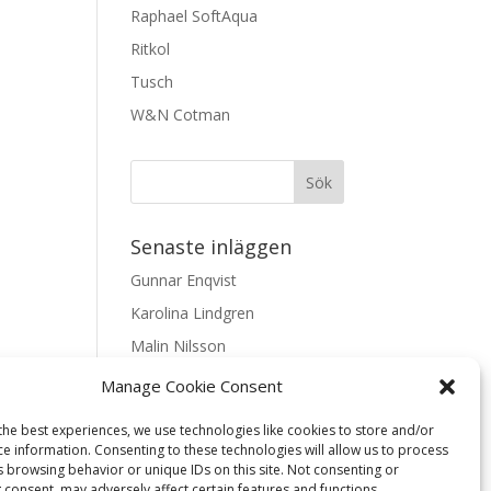
Raphael SoftAqua
Ritkol
Tusch
W&N Cotman
Senaste inläggen
Gunnar Enqvist
Karolina Lindgren
Malin Nilsson
Mattis Skogsskir
Manage Cookie Consent
Samaneh Shabani Åhrling
the best experiences, we use technologies like cookies to store and/or
ce information. Consenting to these technologies will allow us to process
Textarkiv
s browsing behavior or unique IDs on this site. Not consenting or
 consent, may adversely affect certain features and functions.