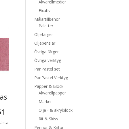
Akvarellmedier
Fixativ
Målartillbehör
Paletter
Oljefärger
Oljepenslar
Övriga färger
Övriga verktyg
PanPastel set
PanPastel Verktyg
Papper & Block
Akvarellpapper
kas
Marker
61
Olje - & akrylblock
Rit & Skiss
bästa
Pennor & Kritor