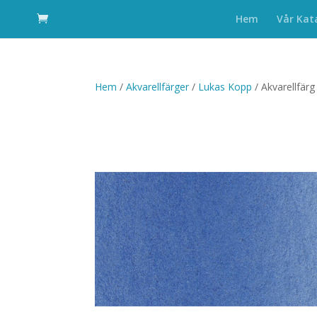
Hem
Vår Kat
Hem
/
Akvarellfärger
/
Lukas Kopp
/ Akvarellfär