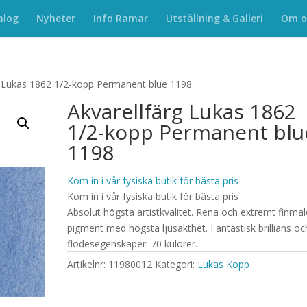
alog
Nyheter
Info Ramar
Utställning & Galleri
Om o
g Lukas 1862 1/2-kopp Permanent blue 1198
Akvarellfärg Lukas 1862
1/2-kopp Permanent blu
1198
Kom in i vår fysiska butik för bästa pris
Kom in i vår fysiska butik för bästa pris
Absolut högsta artistkvalitet. Rena och extremt finma
pigment med högsta ljusäkthet. Fantastisk brillians oc
flödesegenskaper. 70 kulörer.
Artikelnr:
11980012
Kategori:
Lukas Kopp