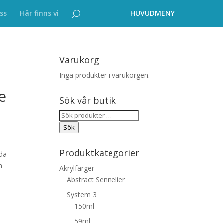
ss
Här finns vi
Varukorg
Inga produkter i varukorgen.
e
Sök vår butik
Sök
efter:
Sök
Produktkategorier
lda
h
Akrylfärger
Abstract Sennelier
System 3
150ml
59ml