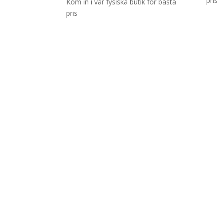
pris
Kom in i vår fysiska butik för bästa
pris