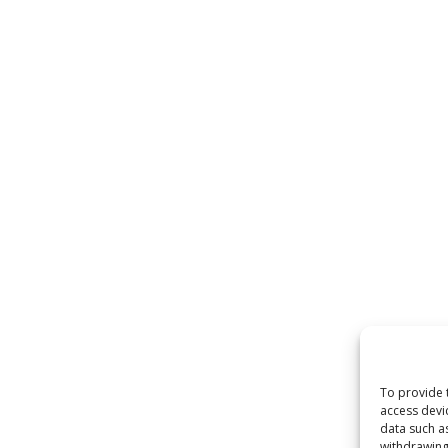
To provide 
access devi
data such a
withdrawing