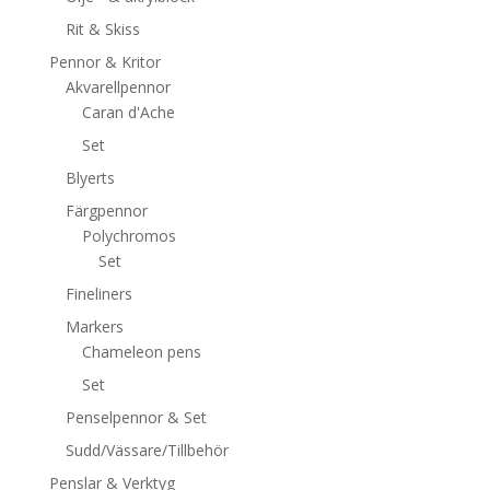
Rit & Skiss
Pennor & Kritor
Akvarellpennor
Caran d'Ache
Set
Blyerts
Färgpennor
Polychromos
Set
Fineliners
Markers
Chameleon pens
Set
Penselpennor & Set
Sudd/Vässare/Tillbehör
Penslar & Verktyg