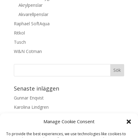
Akrylpenslar
Akvarellpenslar
Raphael SoftAqua
Ritkol
Tusch
W&N Cotman
Senaste inläggen
Gunnar Enqvist
Karolina Lindgren
Malin Nilsson
Manage Cookie Consent
Mattis Skogsskir
To provide the best experiences, we use technologies like cookies to
Samaneh Shabani Åhrling