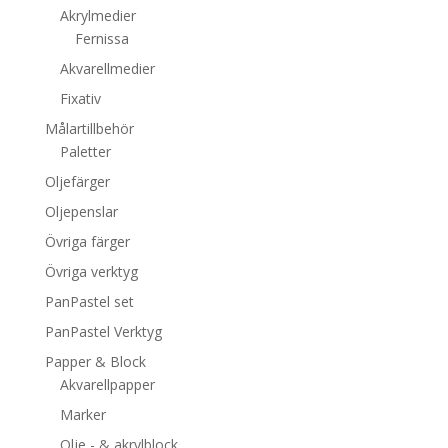
Akrylmedier
Fernissa
Akvarellmedier
Fixativ
Målartillbehör
Paletter
Oljefärger
Oljepenslar
Övriga färger
Övriga verktyg
PanPastel set
PanPastel Verktyg
Papper & Block
Akvarellpapper
Marker
Olje - & akrylblock