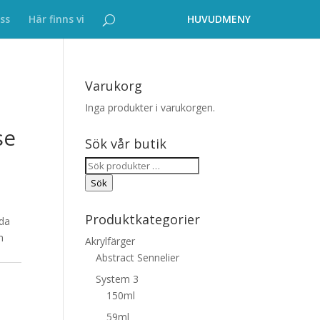
ss
Här finns vi
Varukorg
Inga produkter i varukorgen.
se
Sök vår butik
Sök
efter:
Sök
Produktkategorier
lda
h
Akrylfärger
Abstract Sennelier
System 3
150ml
59ml