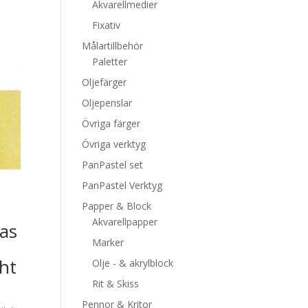
Akvarellmedier
Fixativ
Målartillbehör
Paletter
Oljefärger
Oljepenslar
Övriga färger
Övriga verktyg
PanPastel set
PanPastel Verktyg
Papper & Block
Akvarellpapper
kas
Marker
ht
Olje - & akrylblock
Rit & Skiss
Pennor & Kritor