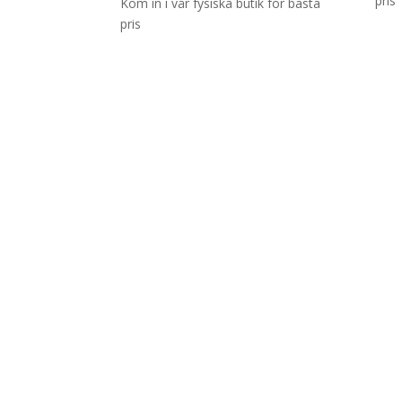
pris
Kom in i vår fysiska butik för bästa
pris