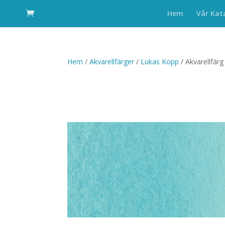
Hem
Vår Kat
Hem
/
Akvarellfärger
/
Lukas Kopp
/ Akvarellfär