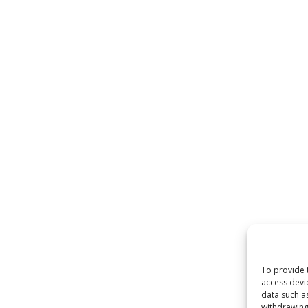
To provide 
access devi
data such a
withdrawing