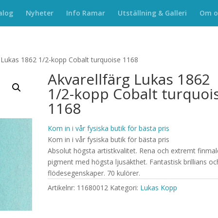
alog
Nyheter
Info Ramar
Utställning & Galleri
Om o
g Lukas 1862 1/2-kopp Cobalt turquoise 1168
Akvarellfärg Lukas 1862
1/2-kopp Cobalt turquoi
1168
Kom in i vår fysiska butik för bästa pris
Kom in i vår fysiska butik för bästa pris
Absolut högsta artistkvalitet. Rena och extremt finma
pigment med högsta ljusäkthet. Fantastisk brillians oc
flödesegenskaper. 70 kulörer.
Artikelnr:
11680012
Kategori:
Lukas Kopp