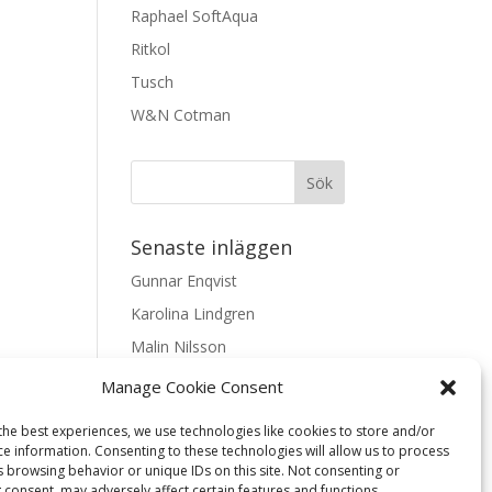
Raphael SoftAqua
Ritkol
Tusch
W&N Cotman
Senaste inläggen
Gunnar Enqvist
Karolina Lindgren
Malin Nilsson
Mattis Skogsskir
Manage Cookie Consent
Samaneh Shabani Åhrling
the best experiences, we use technologies like cookies to store and/or
ce information. Consenting to these technologies will allow us to process
Textarkiv
s browsing behavior or unique IDs on this site. Not consenting or
 consent, may adversely affect certain features and functions.