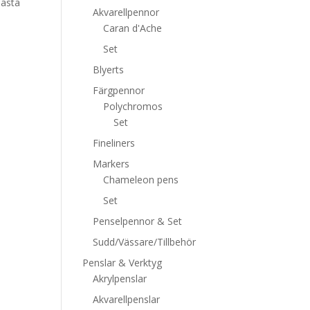
bästa
Akvarellpennor
Caran d'Ache
Set
Blyerts
Färgpennor
Polychromos
Set
Fineliners
Markers
Chameleon pens
Set
Penselpennor & Set
Sudd/Vässare/Tillbehör
Penslar & Verktyg
Akrylpenslar
Akvarellpenslar