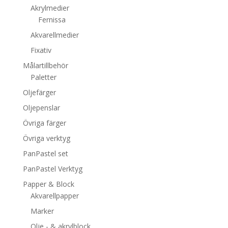
Akrylmedier
Fernissa
Akvarellmedier
Fixativ
Målartillbehör
Paletter
Oljefärger
Oljepenslar
Övriga färger
Övriga verktyg
PanPastel set
PanPastel Verktyg
Papper & Block
Akvarellpapper
Marker
Olje - & akrylblock