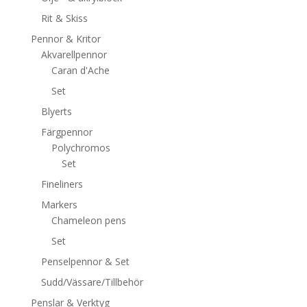
Rit & Skiss
Pennor & Kritor
Akvarellpennor
Caran d'Ache
Set
Blyerts
Färgpennor
Polychromos
Set
Fineliners
Markers
Chameleon pens
Set
Penselpennor & Set
Sudd/Vässare/Tillbehör
Penslar & Verktyg