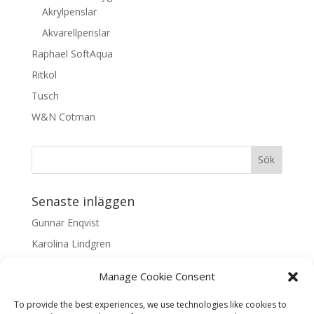
Akrylpenslar
Akvarellpenslar
Raphael SoftAqua
Ritkol
Tusch
W&N Cotman
Senaste inläggen
Gunnar Enqvist
Karolina Lindgren
Malin Nilsson
Manage Cookie Consent
Mattis Skogsskir
To provide the best experiences, we use technologies like cookies to
Samaneh Shabani Åhrling