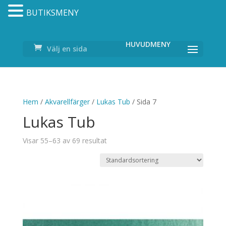
BUTIKSMENY
Välj en sida
Hem
/
Akvarellfärger
/
Lukas Tub
/ Sida 7
Lukas Tub
Visar 55–63 av 69 resultat