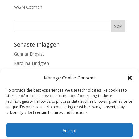
W&N Cotman
Senaste inläggen
Gunnar Enqvist
Karolina Lindgren
Malin Nilsson
Manage Cookie Consent
Mattis Skogsskir
To provide the best experiences, we use technologies like cookies to
Samaneh Shabani Åhrling
store and/or access device information. Consenting to these
technologies will allow us to process data such as browsing behavior or
Textarkiv
unique IDs on this site. Not consenting or withdrawing consent, may
adversely affect certain features and functions.
Textarkiv
Accept