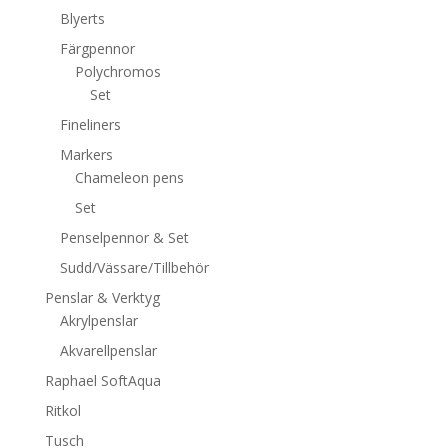
Blyerts
Färgpennor
Polychromos
Set
Fineliners
Markers
Chameleon pens
Set
Penselpennor & Set
Sudd/Vässare/Tillbehör
Penslar & Verktyg
Akrylpenslar
Akvarellpenslar
Raphael SoftAqua
Ritkol
Tusch