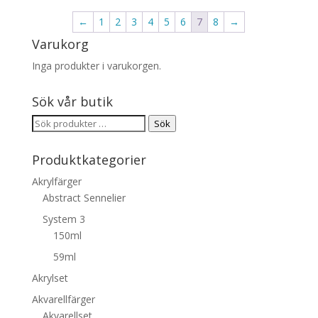
←
1
2
3
4
5
6
7
8
→
Varukorg
Inga produkter i varukorgen.
Sök vår butik
Sök
Sök
efter:
Produktkategorier
Akrylfärger
Abstract Sennelier
System 3
150ml
59ml
Akrylset
Akvarellfärger
Akvarellset