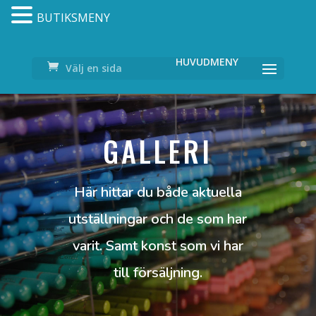
BUTIKSMENY
Välj en sida
GALLERI
Här hittar du både aktuella
utställningar och de som har
varit. Samt konst som vi har
till försäljning.