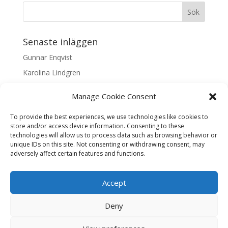
Senaste inläggen
Gunnar Enqvist
Karolina Lindgren
Malin Nilsson
Manage Cookie Consent
Mattis Skogsskir
To provide the best experiences, we use technologies like cookies to
Samaneh Shabani Åhrling
store and/or access device information. Consenting to these
technologies will allow us to process data such as browsing behavior or
Textarkiv
unique IDs on this site. Not consenting or withdrawing consent, may
adversely affect certain features and functions.
Textarkiv
Accept
Deny
Liljas Konst & Ram, Tjärhovsgatan 5, Skellefteå, Öppet