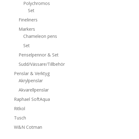
Polychromos
Set
Fineliners
Markers
Chameleon pens
Set
Penselpennor & Set
Sudd/Vässare/Tillbehör
Penslar & Verktyg
Akrylpenslar
Akvarellpenslar
Raphael SoftAqua
Ritkol
Tusch
W&N Cotman