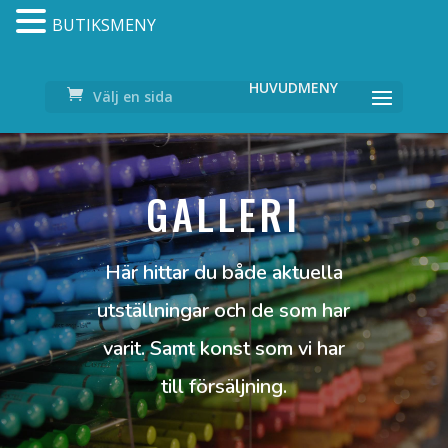
BUTIKSMENY
Välj en sida
GALLERI
Här hittar du både aktuella
utställningar och de som har
varit. Samt konst som vi har
till försäljning.