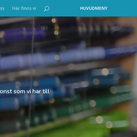
ss
Här finns vi
nst som vi har till