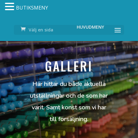
BUTIKSMENY
Välj en sida
GALLERI
Här hittar du både aktuella
utställningar och de som har
varit. Samt konst som vi har
till försäljning.