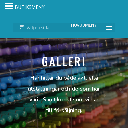
BUTIKSMENY
Välj en sida
GALLERI
Här hittar du både aktuella
utställningar och de som har
varit. Samt konst som vi har
till försäljning.