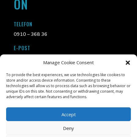
ON
TELEFON
0910 – 368 36
E-POST
info@liljasinramning.se
Manage Cookie Consent
ADDRESS
To provide the best experiences, we use technologies like cookies to
store and/or access device information. Consenting to these
Tjärhovsgatan 5, 931 32 Skellefteå
technologies will allow us to process data such as browsing behavior or
unique IDs on this site. Not consenting or withdrawing consent, may
adversely affect certain features and functions.
Accept
Deny