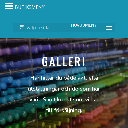
BUTIKSMENY
Välj en sida
GALLERI
Här hittar du både aktuella
utställningar och de som har
varit. Samt konst som vi har
till försäljning.