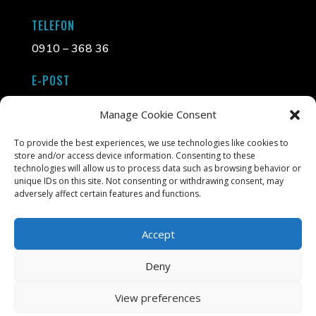
TELEFON
0910 – 368 36
E-POST
info@liljasinramning.se
Manage Cookie Consent
ADDRESS
To provide the best experiences, we use technologies like cookies to
store and/or access device information. Consenting to these
Tjärhovsgatan 5, 931 32 Skellefteå
technologies will allow us to process data such as browsing behavior or
unique IDs on this site. Not consenting or withdrawing consent, may
adversely affect certain features and functions.
Accept
Deny
Liljas Konst & Ram, Tjärhovsgatan 5, Skellefteå, Öppet
View preferences
mån-fre 11.00- 17.00, Varierade öppettider kan