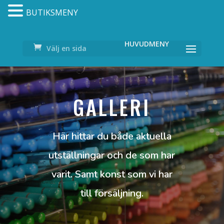
BUTIKSMENY
Välj en sida
GALLERI
Här hittar du både aktuella
utställningar och de som har
varit. Samt konst som vi har
till försäljning.